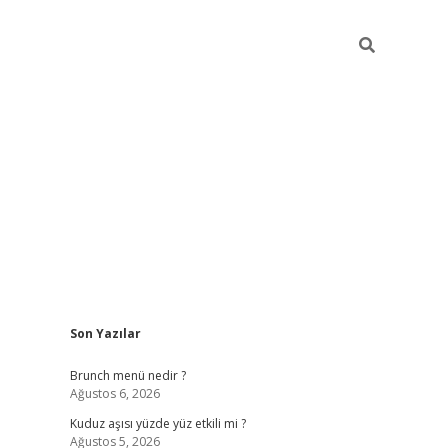
Sidebar
Son Yazılar
https://elexbett.net/
Brunch menü nedir ?
Ağustos 6, 2026
Kuduz aşısı yüzde yüz etkili mi ?
Ağustos 5, 2026