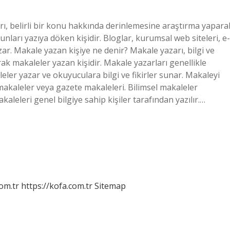
rı, belirli bir konu hakkında derinlemesine araştırma yapara
nları yazıya döken kişidir. Bloglar, kurumsal web siteleri, e-
yazar. Makale yazan kişiye ne denir? Makale yazarı, bilgi ve
rak makaleler yazan kişidir. Makale yazarları genellikle
aleler yazar ve okuyuculara bilgi ve fikirler sunar. Makaleyi
 makaleler veya gazete makaleleri. Bilimsel makaleler
aleleri genel bilgiye sahip kişiler tarafından yazılır.…
om.tr
https://kofa.com.tr
Sitemap