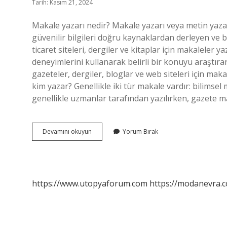
Tarih: Kasım 21, 2024
Makale yazarı nedir? Makale yazarı veya metin yaza
güvenilir bilgileri doğru kaynaklardan derleyen ve bu
ticaret siteleri, dergiler ve kitaplar için makaleler 
deneyimlerini kullanarak belirli bir konuyu araştıra
gazeteler, dergiler, bloglar ve web siteleri için mak
kim yazar? Genellikle iki tür makale vardır: bilimsel
genellikle uzmanlar tarafından yazılırken, gazete mak
Makale
Devamını okuyun
Yorum Bırak
Yazarı
Ne
Demek
https://www.utopyaforum.com
https://modanevra.c