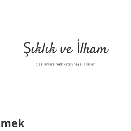
Şıklık ve İlham
Özel anlara renk katan neşeli fikirler!
emek