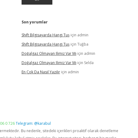
Son yorumlar
Shift Bilgisayarda Hangi Tuş
için
admin
Shift Bilgisayarda Hangi Tuş
için
Tuğba
Doğalgaz Olmayan Ilimiz Var Mı
için
admin
Doğalgaz Olmayan Ilimiz Var Mı
için
Selda
En Çok Da Nasıl Yazılır
için
admin
06 0 726
Telegram: @karabul
vermektedir. Bu nedenle, sitedeki içerikleri proaktif olarak denetleme