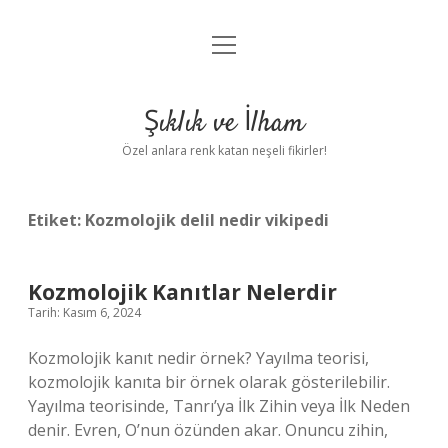
menüyü
Anasayfa
aç
Gizlilik Politikası
Şıklık ve İlham
Yasal Uyarı
Özel anlara renk katan neşeli fikirler!
Hakkımızda
Etiket:
Kozmolojik delil nedir vikipedi
Kozmolojik Kanıtlar Nelerdir
Tarih: Kasım 6, 2024
Kozmolojik kanıt nedir örnek? Yayılma teorisi,
kozmolojik kanıta bir örnek olarak gösterilebilir.
Yayılma teorisinde, Tanrı’ya İlk Zihin veya İlk Neden
denir. Evren, O’nun özünden akar. Onuncu zihin,