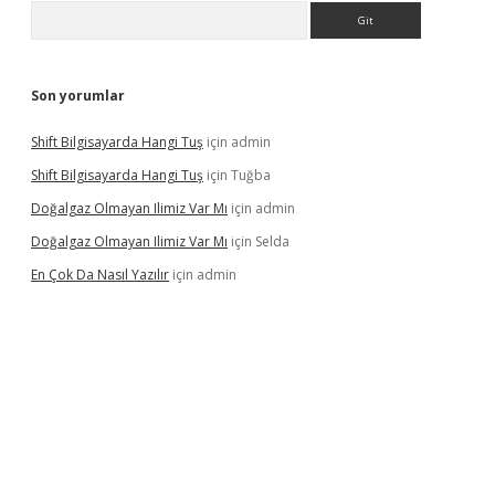
Arama
Son yorumlar
Shift Bilgisayarda Hangi Tuş
için
admin
Shift Bilgisayarda Hangi Tuş
için
Tuğba
Doğalgaz Olmayan Ilimiz Var Mı
için
admin
Doğalgaz Olmayan Ilimiz Var Mı
için
Selda
En Çok Da Nasıl Yazılır
için
admin
lexbett.net/
betexper.xyz