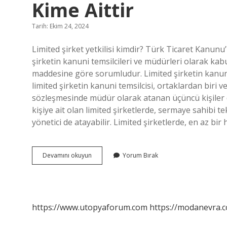
Kime Aittir
Tarih: Ekim 24, 2024
Limited şirket yetkilisi kimdir? Türk Ticaret Kanun
şirketin kanuni temsilcileri ve müdürleri olarak ka
maddesine göre sorumludur. Limited şirketin kanuni
limited şirketin kanuni temsilcisi, ortaklardan biri v
sözleşmesinde müdür olarak atanan üçüncü kişiler de
kişiye ait olan limited şirketlerde, sermaye sahibi te
yönetici de atayabilir. Limited şirketlerde, en az bir
Limited
Devamını okuyun
Yorum Bırak
Şirketin
Yönetim
Ve
Temsil
Yetkisi
https://www.utopyaforum.com
https://modanevra.c
Kime
Aittir