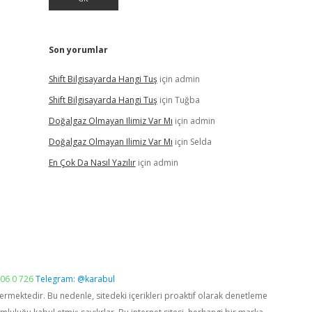
Son yorumlar
Shift Bilgisayarda Hangi Tuş
için
admin
Shift Bilgisayarda Hangi Tuş
için
Tuğba
Doğalgaz Olmayan Ilimiz Var Mı
için
admin
Doğalgaz Olmayan Ilimiz Var Mı
için
Selda
En Çok Da Nasıl Yazılır
için
admin
06 0 726
Telegram: @karabul
vermektedir. Bu nedenle, sitedeki içerikleri proaktif olarak denetleme