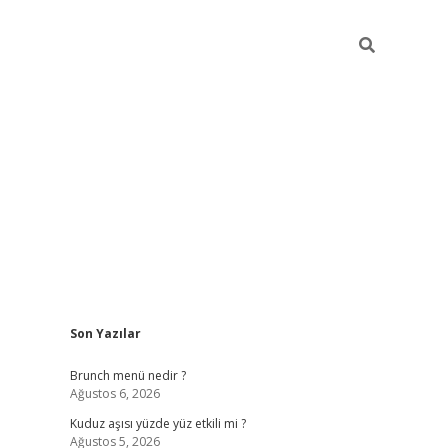
Sidebar
Son Yazılar
https://elexbett.n
Brunch menü nedir ?
Ağustos 6, 2026
Kuduz aşısı yüzde yüz etkili mi ?
Ağustos 5, 2026