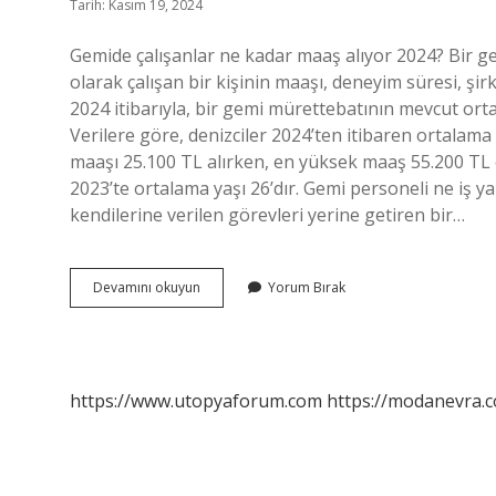
Tarih: Kasım 19, 2024
Gemide çalışanlar ne kadar maaş alıyor 2024? Bir g
olarak çalışan bir kişinin maaşı, deneyim süresi, şirk
2024 itibarıyla, bir gemi mürettebatının mevcut ort
Verilere göre, denizciler 2024’ten itibaren ortalama
maaşı 25.100 TL alırken, en yüksek maaş 55.200 TL 
2023’te ortalama yaşı 26’dır. Gemi personeli ne iş y
kendilerine verilen görevleri yerine getiren bir…
Gemi
Devamını okuyun
Yorum Bırak
Personeli
Ne
Kadar
Maaş
Alır
https://www.utopyaforum.com
https://modanevra.c