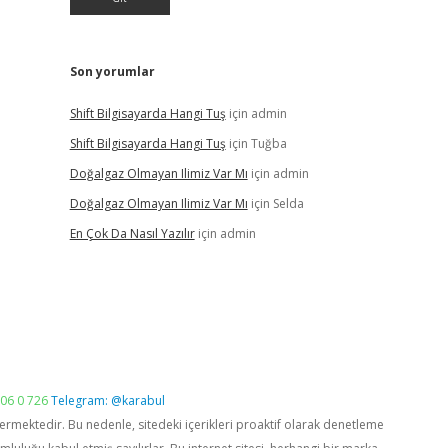
Son yorumlar
Shift Bilgisayarda Hangi Tuş
için
admin
Shift Bilgisayarda Hangi Tuş
için
Tuğba
Doğalgaz Olmayan Ilimiz Var Mı
için
admin
Doğalgaz Olmayan Ilimiz Var Mı
için
Selda
En Çok Da Nasıl Yazılır
için
admin
06 0 726
Telegram: @karabul
vermektedir. Bu nedenle, sitedeki içerikleri proaktif olarak denetleme