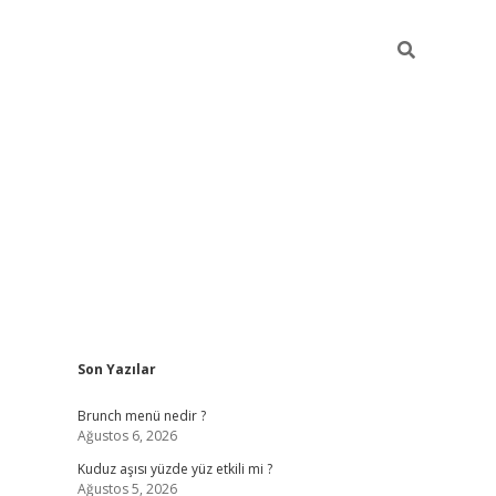
Sidebar
Son Yazılar
https://elexbett.ne
Brunch menü nedir ?
Ağustos 6, 2026
Kuduz aşısı yüzde yüz etkili mi ?
Ağustos 5, 2026