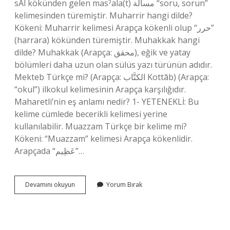
sAl kökünden gelen masˀala(t) مسألة “soru, sorun”
kelimesinden türemiştir. Muharrir hangi dilde?
Kökeni: Muharrir kelimesi Arapça kökenli olup “حرر”
(harrara) kökünden türemiştir. Muhakkak hangi
dilde? Muhakkak (Arapça: محقق), eğik ve yatay
bölümleri daha uzun olan sülüs yazı türünün adıdır.
Mekteb Türkçe mi? (Arapça: الكتَّاب Kottāb) (Arapça:
“okul”) ilkokul kelimesinin Arapça karşılığıdır.
Maharetli’nin eş anlamı nedir? 1- YETENEKLİ: Bu
kelime cümlede becerikli kelimesi yerine
kullanılabilir. Muazzam Türkçe bir kelime mi?
Kökeni: “Muazzam” kelimesi Arapça kökenlidir.
Arapçada “عَظِيم”…
Maharet
Devamını okuyun
Yorum Bırak
Hangi
Dilden