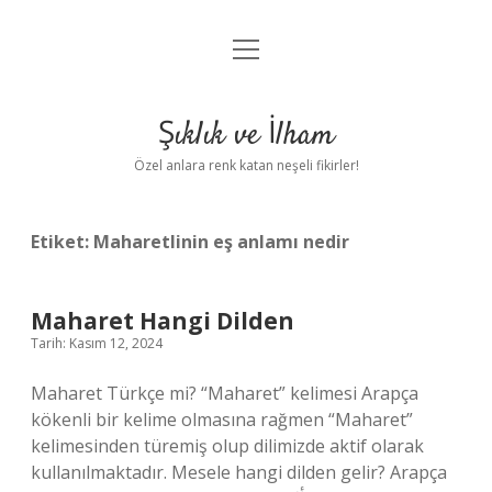
menüyü
Anasayfa
aç
Gizlilik Politikası
Şıklık ve İlham
Yasal Uyarı
Özel anlara renk katan neşeli fikirler!
Hakkımızda
Etiket:
Maharetlinin eş anlamı nedir
Maharet Hangi Dilden
Tarih: Kasım 12, 2024
Maharet Türkçe mi? “Maharet” kelimesi Arapça
kökenli bir kelime olmasına rağmen “Maharet”
kelimesinden türemiş olup dilimizde aktif olarak
kullanılmaktadır. Mesele hangi dilden gelir? Arapça