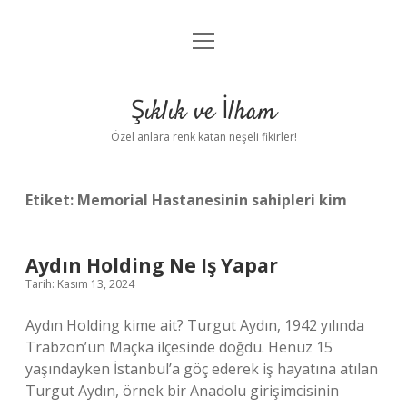
menüyü
Anasayfa
aç
Gizlilik Politikası
Şıklık ve İlham
Yasal Uyarı
Özel anlara renk katan neşeli fikirler!
Hakkımızda
Etiket:
Memorial Hastanesinin sahipleri kim
Aydın Holding Ne Iş Yapar
Tarih: Kasım 13, 2024
Aydın Holding kime ait? Turgut Aydın, 1942 yılında
Trabzon’un Maçka ilçesinde doğdu. Henüz 15
yaşındayken İstanbul’a göç ederek iş hayatına atılan
Turgut Aydın, örnek bir Anadolu girişimcisinin