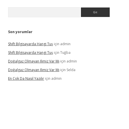
Arama
Son yorumlar
Shift Bilgisayarda Hangi Tuş
için
admin
Shift Bilgisayarda Hangi Tuş
için
Tuğba
Doğalgaz Olmayan Ilimiz Var Mı
için
admin
Doğalgaz Olmayan Ilimiz Var Mı
için
Selda
En Çok Da Nasıl Yazılır
için
admin
exbett.net/
betexper.xyz