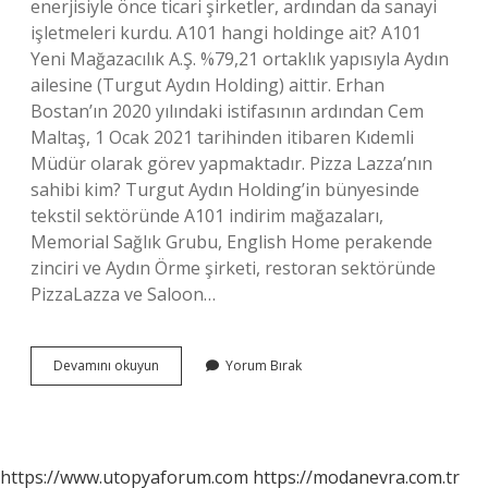
enerjisiyle önce ticari şirketler, ardından da sanayi
işletmeleri kurdu. A101 hangi holdinge ait? A101
Yeni Mağazacılık A.Ş. %79,21 ortaklık yapısıyla Aydın
ailesine (Turgut Aydın Holding) aittir. Erhan
Bostan’ın 2020 yılındaki istifasının ardından Cem
Maltaş, 1 Ocak 2021 tarihinden itibaren Kıdemli
Müdür olarak görev yapmaktadır. Pizza Lazza’nın
sahibi kim? Turgut Aydın Holding’in bünyesinde
tekstil sektöründe A101 indirim mağazaları,
Memorial Sağlık Grubu, English Home perakende
zinciri ve Aydın Örme şirketi, restoran sektöründe
PizzaLazza ve Saloon…
Aydın
Devamını okuyun
Yorum Bırak
Holding
Ne
Iş
Yapar
https://www.utopyaforum.com
https://modanevra.com.tr