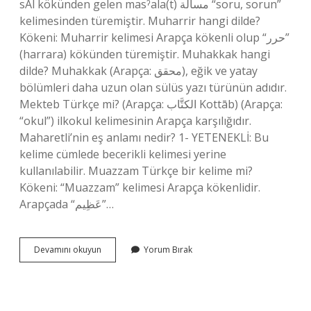
sAl kökünden gelen masˀala(t) مسألة “soru, sorun”
kelimesinden türemiştir. Muharrir hangi dilde?
Kökeni: Muharrir kelimesi Arapça kökenli olup “حرر”
(harrara) kökünden türemiştir. Muhakkak hangi
dilde? Muhakkak (Arapça: محقق), eğik ve yatay
bölümleri daha uzun olan sülüs yazı türünün adıdır.
Mekteb Türkçe mi? (Arapça: الكتَّاب Kottāb) (Arapça:
“okul”) ilkokul kelimesinin Arapça karşılığıdır.
Maharetli’nin eş anlamı nedir? 1- YETENEKLİ: Bu
kelime cümlede becerikli kelimesi yerine
kullanılabilir. Muazzam Türkçe bir kelime mi?
Kökeni: “Muazzam” kelimesi Arapça kökenlidir.
Arapçada “عَظِيم”…
Maharet
Devamını okuyun
Yorum Bırak
Hangi
Dilden