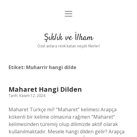
menüyü
Anasayfa
aç
Gizlilik Politikası
Şıklık ve İlham
Yasal Uyarı
Özel anlara renk katan neşeli fikirler!
Hakkımızda
Etiket:
Muharrir hangi dilde
Maharet Hangi Dilden
Tarih: Kasım 12, 2024
Maharet Türkçe mi? “Maharet” kelimesi Arapça
kökenli bir kelime olmasına rağmen “Maharet”
kelimesinden türemiş olup dilimizde aktif olarak
kullanılmaktadır. Mesele hangi dilden gelir? Arapça