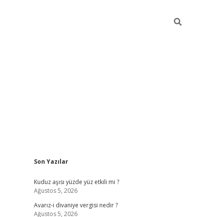
Sidebar
Son Yazılar
https://elexbett.net/
Kuduz aşısı yüzde yüz etkili mi ?
Ağustos 5, 2026
Avarız-i divaniye vergisi nedir ?
Ağustos 5, 2026