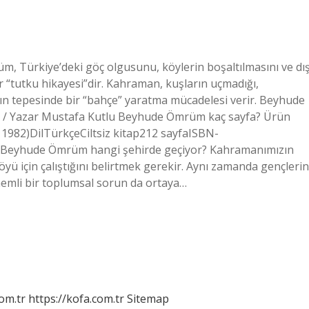
 Türkiye’deki göç olgusunu, köylerin boşaltılmasını ve dı
ir “tutku hikayesi”dir. Kahraman, kuşların uçmadığı,
ğın tepesinde bir “bahçe” yaratma mücadelesi verir. Beyhude
 / Yazar Mustafa Kutlu Beyhude Ömrüm kaç sayfa? Ürün
k 1982)DilTürkçeCiltsiz kitap212 sayfaISBN-
Beyhude Ömrüm hangi şehirde geçiyor? Kahramanımızın
öyü için çalıştığını belirtmek gerekir. Aynı zamanda gençlerin
nemli bir toplumsal sorun da ortaya…
om.tr
https://kofa.com.tr
Sitemap