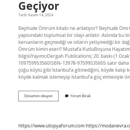
Geçiyor
Tarih: Kasım 14, 2024
Beyhude Ömrüm kitabı ne anlatıyor? Beyhude Ömrüm,
yapısındaki toplumsal bir olayı anlatır. Aslında bu b
kervanların geçmediği ve otların yetişmediği bir da
Ömrüm kimin eseri? Mustafa KutluBoşuna Hayatım
bilgisiYayımcıDergah Publications; 20. baskı (1 Oca
109759953560ISBN-13978-97599535605 satır daha 
çoğu köylü gibi İstanbul’a gitmediğini, köyde kalıp k
köyde kalmak istemeyip İstanbul’a göç etmesiyle ö
Mustafa
Devamını okuyun
Yorum Bırak
Kutlu
Beyhude
Ömrüm
Nerede
Geçiyor
https://www.utopyaforum.com
https://modanevra.c