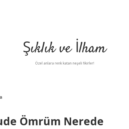
Şıklık ve İlham
Özel anlara renk katan neşeli fikirler!
a
hude Ömrüm Nerede