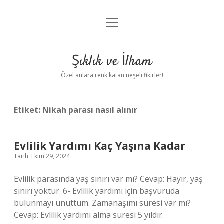
menüyü
Anasayfa
aç
Gizlilik Politikası
Şıklık ve İlham
Yasal Uyarı
Özel anlara renk katan neşeli fikirler!
Hakkımızda
Etiket:
Nikah parası nasıl alınır
Evlilik Yardımı Kaç Yaşına Kadar
Tarih: Ekim 29, 2024
Evlilik parasında yaş sınırı var mı? Cevap: Hayır, yaş
sınırı yoktur. 6- Evlilik yardımı için başvuruda
bulunmayı unuttum. Zamanaşımı süresi var mı?
Cevap: Evlilik yardımı alma süresi 5 yıldır.