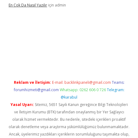
En Çok Da Nasıl Yazılır
için
admin
exbett.net/
betexper.xyz
Reklam ve İletişim:
E-mail:
backlinkpaneli@gmail.com
Teams:
forumhizmeti@gmail.com
Whatsapp: 0262 606 0 726
Telegram:
@karabul
Yasal Uyarı:
Sitemiz, 5651 Sayılı Kanun gereğince Bilgi Teknolojileri
ve İletişim Kurumu (BTK) tarafından onaylanmış bir Yer Sağlayıcı
olarak hizmet vermektedir. Bu nedenle, sitedeki içerikleri proaktif
olarak denetleme veya araştırma yükümlülüğümüz bulunmamaktadır.
Ancak, üyelerimiz yazdıkları içeriklerin sorumluluğunu taşımakta olup,