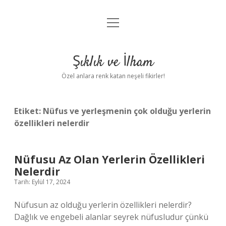
menüyü
Anasayfa
aç
Gizlilik Politikası
Şıklık ve İlham
Yasal Uyarı
Özel anlara renk katan neşeli fikirler!
Hakkımızda
Etiket:
Nüfus ve yerleşmenin çok olduğu yerlerin
özellikleri nelerdir
Nüfusu Az Olan Yerlerin Özellikleri
Nelerdir
Tarih: Eylül 17, 2024
Nüfusun az olduğu yerlerin özellikleri nelerdir?
Dağlık ve engebeli alanlar seyrek nüfusludur çünkü