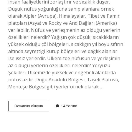
insan faaliyetlerini zorlaştırır ve sıcaklık düşer.
Düşük nüfus yoğunluğuna sahip alanlara örnek
olarak Alpler (Avrupa), Himalayalar, Tibet ve Pamir
platoları (Asya) ve Rocky ve And Dağları (Amerika)
verilebilir. Nüfus ve yerleşmenin az olduğu yerlerin
özellikleri nelerdir? Yağışın çok düşük, sıcaklıkların
yüksek olduğu çöl bölgeleri, sıcaklığın yıl boyu sıfırın
altında seyrettiği kutup bölgeleri ve dağlık alanlar
ise ıssız yerlerdir. Ülkemizde nüfusun ve yerleşimin
az olduğu yerlerin özellikleri nelerdir? Yeryüzü
Şekilleri: Ülkemizde yüksek ve engebeli alanlarda
nüfus azdır. Doğu Anadolu Bölgesi, Taşeli Platosu,
Menteşe Bölgesi gibi yerler örnek olarak…
Nüfusu
Devamını okuyun
14 Yorum
Az
Olan
Yerlerin
Özellikleri