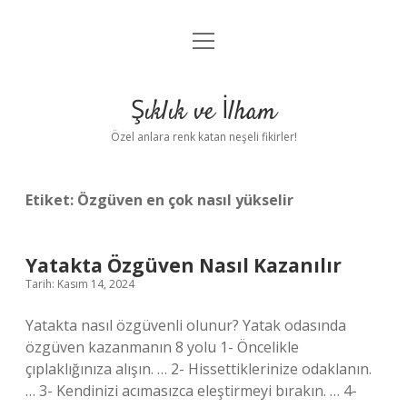
menüyü
Anasayfa
aç
Gizlilik Politikası
Şıklık ve İlham
Yasal Uyarı
Özel anlara renk katan neşeli fikirler!
Hakkımızda
Etiket:
Özgüven en çok nasıl yükselir
Yatakta Özgüven Nasıl Kazanılır
Tarih: Kasım 14, 2024
Yatakta nasıl özgüvenli olunur? Yatak odasında
özgüven kazanmanın 8 yolu 1- Öncelikle
çıplaklığınıza alışın. … 2- Hissettiklerinize odaklanın.
… 3- Kendinizi acımasızca eleştirmeyi bırakın. … 4-