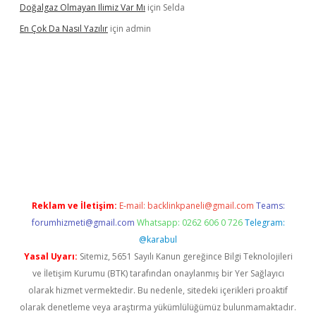
Doğalgaz Olmayan Ilimiz Var Mı
için
Selda
En Çok Da Nasıl Yazılır
için
admin
xbett.net/
betexper.xyz
Reklam ve İletişim:
E-mail:
backlinkpaneli@gmail.com
Teams:
forumhizmeti@gmail.com
Whatsapp: 0262 606 0 726
Telegram:
@karabul
Yasal Uyarı:
Sitemiz, 5651 Sayılı Kanun gereğince Bilgi Teknolojileri
ve İletişim Kurumu (BTK) tarafından onaylanmış bir Yer Sağlayıcı
olarak hizmet vermektedir. Bu nedenle, sitedeki içerikleri proaktif
olarak denetleme veya araştırma yükümlülüğümüz bulunmamaktadır.