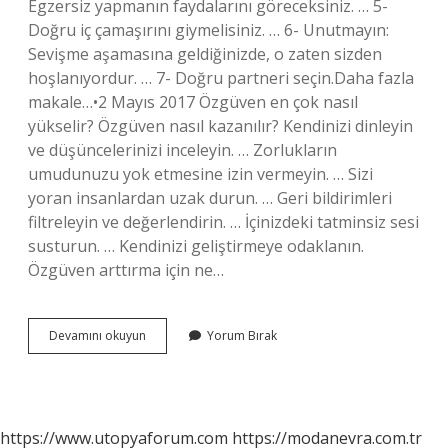
Egzersiz yapmanın faydalarını göreceksiniz. … 5-
Doğru iç çamaşırını giymelisiniz. … 6- Unutmayın:
Sevişme aşamasına geldiğinizde, o zaten sizden
hoşlanıyordur. … 7- Doğru partneri seçin.Daha fazla
makale…•2 Mayıs 2017 Özgüven en çok nasıl
yükselir? Özgüven nasıl kazanılır? Kendinizi dinleyin
ve düşüncelerinizi inceleyin. … Zorlukların
umudunuzu yok etmesine izin vermeyin. … Sizi
yoran insanlardan uzak durun. … Geri bildirimleri
filtreleyin ve değerlendirin. … İçinizdeki tatminsiz sesi
susturun. … Kendinizi geliştirmeye odaklanın.
Özgüven arttırma için ne…
Yatakta
Devamını okuyun
Yorum Bırak
Özgüven
Nasıl
Kazanılır
https://www.utopyaforum.com
https://modanevra.com.tr