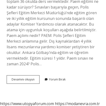
toplam 36 okulda ders vermektedir. Paem eğitimi ne
kadar sürüyor? Sınavları başarıyla geçen, Polis
Şefleri Eğitim Merkezi Müdürlüğü’nde eğitim gören
ve iki yıllık eğitim kursunun sonunda başarılı olan
adaylar Komiser Yardımcısı olarak atanacaktır. Bu
atama için uygunluk koşulları aşağıda belirtilmiştir.
Paem açılımı nedir? PAEM: Polis Şefleri Eğitim
Merkezi anlamına gelir. Dış kaynaklardan 4 yıllık
lisans mezunlarına yardımcı komiser yetiştiren bir
okuldur. Ankara Gölbaşı’nda eğitim ve öğretim
vermektedir. Eğitim süresi 1 yıldır. Paem sınavı ne
zaman 2024? Polis…
Paem
Devamını okuyun
Yorum Bırak
Hangi
Şehirde
https://www.utopyaforum.com
https://modanevra.com.tr