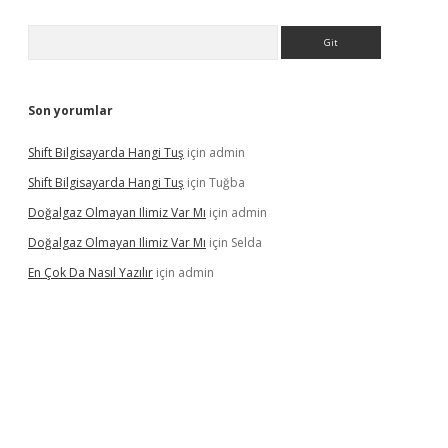
Arama
Son yorumlar
Shift Bilgisayarda Hangi Tuş
için
admin
Shift Bilgisayarda Hangi Tuş
için
Tuğba
Doğalgaz Olmayan Ilimiz Var Mı
için
admin
Doğalgaz Olmayan Ilimiz Var Mı
için
Selda
En Çok Da Nasıl Yazılır
için
admin
lexbett.net/
betexper.xyz