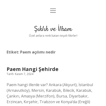
menüyü
Anasayfa
aç
Gizlilik Politikası
Şıklık ve İlham
Yasal Uyarı
Özel anlara renk katan neşeli fikirler!
Hakkımızda
Etiket:
Paem açılımı nedir
Paem Hangi Şehirde
Tarih: Kasım 7, 2024
Paem hangi illerde var? Ankara (Akyurt), İstanbul
(Arnavutköy), Mersin, Karabük, Bilecik, Karabük,
Çankırı, Amasya (Merzifon), Bursa, Diyarbakır,
Erzincan, Kırşehir, Trabzon ve Konya’da (Ereğli)