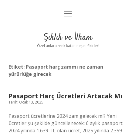
menüyü
Anasayfa
aç
Gizlilik Politikası
Şıklık ve İlham
Yasal Uyarı
Özel anlara renk katan neşeli fikirler!
Hakkımızda
Etiket:
Pasaport harç zammı ne zaman
yürürlüğe girecek
Pasaport Harç Ücretleri Artacak Mı
Tarih: Ocak 13, 2025
Pasaport ücretlerine 2024 zam gelecek mi? Yeni
ücretler şu şekilde güncellenecek: 6 aylık pasaport:
2024 yılında 1.639 TL olan ücret, 2025 yılında 2.359