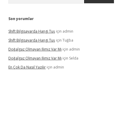
Son yorumlar
Shift Bilgisayarda Hangi Tuş
için
admin
Shift Bilgisayarda Hangi Tuş
için
Tuğba
Doğalgaz Olmayan Ilimiz Var Mı
için
admin
Doğalgaz Olmayan Ilimiz Var Mı
için
Selda
En Çok Da Nasıl Yazılır
için
admin
exbett.net/
betexper.xyz