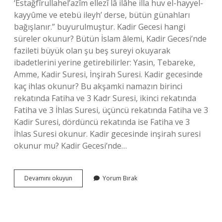
‘Estağfîrullahel’azîm ellezî lâ ilâhe illa huv el-hayyel-
kayyûme ve etebü ileyh’ derse, bütün günahları
bağışlanır.” buyurulmuştur. Kadir Gecesi hangi
süreler okunur? Bütün İslam âlemi, Kadir Gecesi’nde
fazileti büyük olan şu beş sureyi okuyarak
ibadetlerini yerine getirebilirler: Yasin, Tebareke,
Amme, Kadir Suresi, İnşirah Suresi. Kadir gecesinde
kaç ihlas okunur? Bu akşamki namazın birinci
rekatında Fatiha ve 3 Kadr Suresi, ikinci rekatında
Fatiha ve 3 İhlas Suresi, üçüncü rekatında Fatiha ve 3
Kadir Suresi, dördüncü rekatında ise Fatiha ve 3
İhlas Suresi okunur. Kadir gecesinde inşirah suresi
okunur mu? Kadir Gecesi’nde…
Kadir
Devamını okuyun
Yorum Bırak
Gecesinde
Kadir
Suresini
Bilmeyen