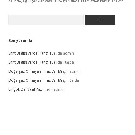
halinde, ilgili içerikler yasal süre içerisinde sitemizden kaldırılacaktır.
Arama
Son yorumlar
Shift Bilgisayarda Hangi Tuş
için
admin
Shift Bilgisayarda Hangi Tuş
için
Tuğba
Doğalgaz Olmayan Ilimiz Var Mı
için
admin
Doğalgaz Olmayan Ilimiz Var Mı
için
Selda
En Çok Da Nasıl Yazılır
için
admin