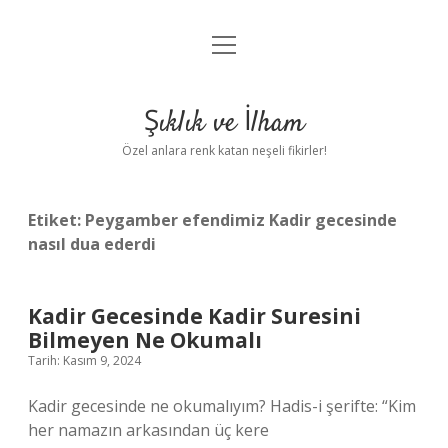
menüyü
Anasayfa
aç
Gizlilik Politikası
Şıklık ve İlham
Yasal Uyarı
Özel anlara renk katan neşeli fikirler!
Hakkımızda
Etiket:
Peygamber efendimiz Kadir gecesinde
nasıl dua ederdi
Kadir Gecesinde Kadir Suresini
Bilmeyen Ne Okumalı
Tarih: Kasım 9, 2024
Kadir gecesinde ne okumalıyım? Hadis-i şerifte: “Kim
her namazın arkasından üç kere