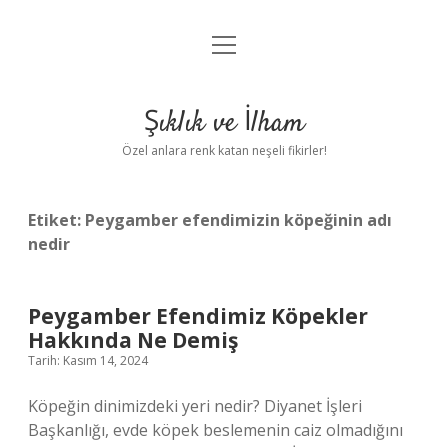
menüyü
Anasayfa
aç
Gizlilik Politikası
Şıklık ve İlham
Yasal Uyarı
Özel anlara renk katan neşeli fikirler!
Hakkımızda
Etiket:
Peygamber efendimizin köpeğinin adı
nedir
Peygamber Efendimiz Köpekler
Hakkında Ne Demiş
Tarih: Kasım 14, 2024
Köpeğin dinimizdeki yeri nedir? Diyanet İşleri
Başkanlığı, evde köpek beslemenin caiz olmadığını