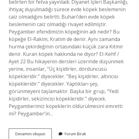
belirten bir fetva yayınladı. Diyanet İşleri Başkanlığı,
ihtiyaç duyulmadığı sürece evde köpek beslemenin
caiz olmadığını belirtti. Buhari’den evde köpek
beslemenin caiz olmadığı rivayet edilmiştir.
Peygamber efendimizin köpeğinin adı nedir? Bu
köpeğe El-Rakim, Kratim de denir. Aynı zamanda
hurma çekirdeğinin ortasındaki küçük zara Kıtmir
denir. Kuran köpek hakkında ne diyor? El-Kehf /
Ayet 22 Bu hikayenin dersleri üzerinde düşünmek
yerine, insanlar, “Üç kişidirler, dördüncüsü
köpekleridir.” diyecekler. “Beş kişidirler, altıncısı
köpekleridir.” diyecekler. Yaptıkları şey,
görünmeyeni taşlamaktır. Başka bir grup, “Yedi
kişidirler, sekizincisi köpekleridir.” diyecek.
Peygamberimiz köpeklerin öldürülmesini emretti
mi? Peygamber’in…
Peygamber
Devamını okuyun
Yorum Bırak