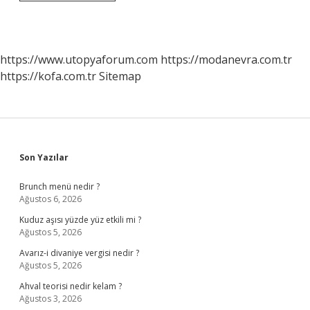
Efendimiz
Köpekler
Hakkında
Ne
Demiş
https://www.utopyaforum.com
https://modanevra.com.tr
https://kofa.com.tr
Sitemap
Sidebar
Son Yazılar
Brunch menü nedir ?
Ağustos 6, 2026
Kuduz aşısı yüzde yüz etkili mi ?
Ağustos 5, 2026
Avarız-i divaniye vergisi nedir ?
Ağustos 5, 2026
Ahval teorisi nedir kelam ?
Ağustos 3, 2026