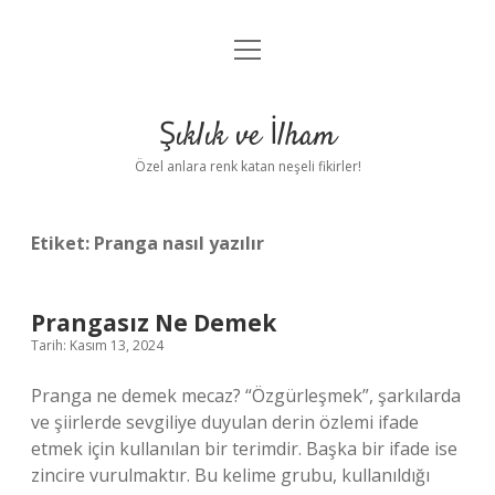
menüyü
Anasayfa
aç
Gizlilik Politikası
Şıklık ve İlham
Yasal Uyarı
Özel anlara renk katan neşeli fikirler!
Hakkımızda
Etiket:
Pranga nasıl yazılır
Prangasız Ne Demek
Tarih: Kasım 13, 2024
Pranga ne demek mecaz? “Özgürleşmek”, şarkılarda
ve şiirlerde sevgiliye duyulan derin özlemi ifade
etmek için kullanılan bir terimdir. Başka bir ifade ise
zincire vurulmaktır. Bu kelime grubu, kullanıldığı