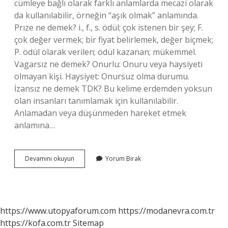
cümleye bağlı olarak farklı anlamlarda mecazi olarak
da kullanılabilir, örneğin “aşık olmak” anlamında.
Prıze ne demek? i., f., s. ödül; çok istenen bir şey; F.
çok değer vermek; bir fiyat belirlemek, değer biçmek;
P. ödül olarak verilen; ödül kazanan; mükemmel.
Vagarsız ne demek? Onurlu: Onuru veya haysiyeti
olmayan kişi. Haysiyet: Onursuz olma durumu.
İzansız ne demek TDK? Bu kelime erdemden yoksun
olan insanları tanımlamak için kullanılabilir.
Anlamadan veya düşünmeden hareket etmek
anlamına…
Prangasız
Devamını okuyun
Yorum Bırak
Ne
Demek
https://www.utopyaforum.com
https://modanevra.com.tr
https://kofa.com.tr
Sitemap