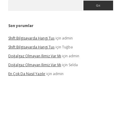
Arama
Son yorumlar
Shift Bilgisayarda Hangi Tuş
için
admin
Shift Bilgisayarda Hangi Tuş
için
Tuğba
Doğalgaz Olmayan Ilimiz Var Mı
için
admin
Doğalgaz Olmayan Ilimiz Var Mı
için
Selda
En Çok Da Nasıl Yazılır
için
admin
exbett.net/
betexper.xyz