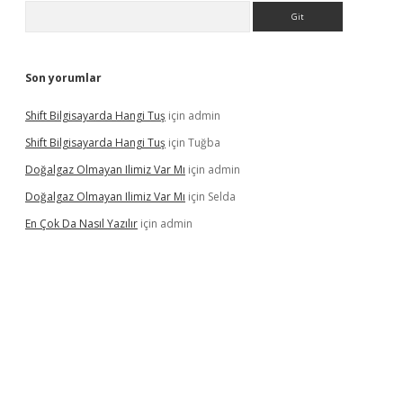
Arama
Son yorumlar
Shift Bilgisayarda Hangi Tuş
için
admin
Shift Bilgisayarda Hangi Tuş
için
Tuğba
Doğalgaz Olmayan Ilimiz Var Mı
için
admin
Doğalgaz Olmayan Ilimiz Var Mı
için
Selda
En Çok Da Nasıl Yazılır
için
admin
exbett.net/
betexper.xyz