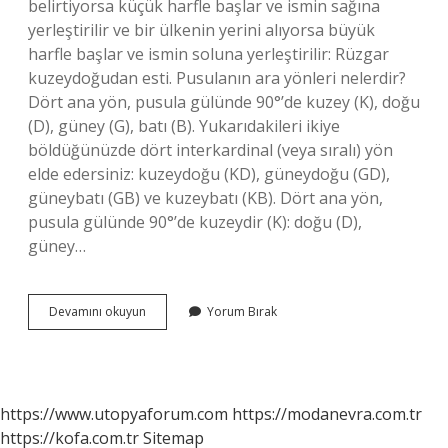
belirtiyorsa küçük harfle başlar ve ismin sağına
yerleştirilir ve bir ülkenin yerini alıyorsa büyük
harfle başlar ve ismin soluna yerleştirilir: Rüzgar
kuzeydoğudan esti. Pusulanın ara yönleri nelerdir?
Dört ana yön, pusula gülünde 90°’de kuzey (K), doğu
(D), güney (G), batı (B). Yukarıdakileri ikiye
böldüğünüzde dört interkardinal (veya sıralı) yön
elde edersiniz: kuzeydoğu (KD), güneydoğu (GD),
güneybatı (GB) ve kuzeybatı (KB). Dört ana yön,
pusula gülünde 90°’de kuzeydir (K): doğu (D),
güney…
Ara
Devamını okuyun
Yorum Bırak
Yön
Ne
Demek
https://www.utopyaforum.com
https://modanevra.com.tr
https://kofa.com.tr
Sitemap