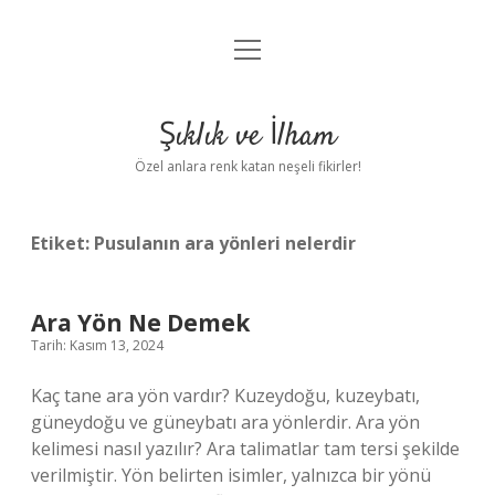
menüyü
Anasayfa
aç
Gizlilik Politikası
Şıklık ve İlham
Yasal Uyarı
Özel anlara renk katan neşeli fikirler!
Hakkımızda
Etiket:
Pusulanın ara yönleri nelerdir
Ara Yön Ne Demek
Tarih: Kasım 13, 2024
Kaç tane ara yön vardır? Kuzeydoğu, kuzeybatı,
güneydoğu ve güneybatı ara yönlerdir. Ara yön
kelimesi nasıl yazılır? Ara talimatlar tam tersi şekilde
verilmiştir. Yön belirten isimler, yalnızca bir yönü