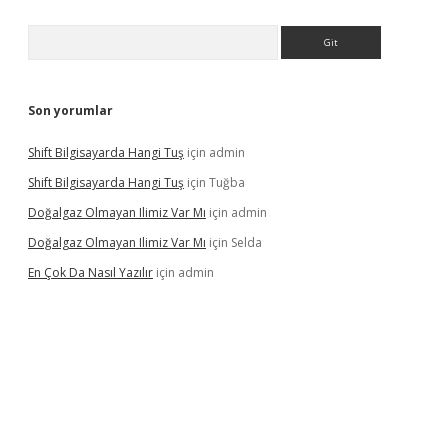
Arama
Son yorumlar
Shift Bilgisayarda Hangi Tuş
için
admin
Shift Bilgisayarda Hangi Tuş
için
Tuğba
Doğalgaz Olmayan Ilimiz Var Mı
için
admin
Doğalgaz Olmayan Ilimiz Var Mı
için
Selda
En Çok Da Nasıl Yazılır
için
admin
exbett.net/
betexper.xyz