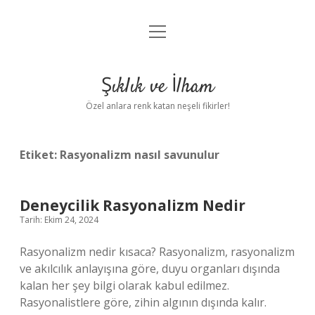
menüyü
Anasayfa
aç
Gizlilik Politikası
Şıklık ve İlham
Yasal Uyarı
Özel anlara renk katan neşeli fikirler!
Hakkımızda
Etiket:
Rasyonalizm nasıl savunulur
Deneycilik Rasyonalizm Nedir
Tarih: Ekim 24, 2024
Rasyonalizm nedir kısaca? Rasyonalizm, rasyonalizm
ve akılcılık anlayışına göre, duyu organları dışında
kalan her şey bilgi olarak kabul edilmez.
Rasyonalistlere göre, zihin algının dışında kalır.