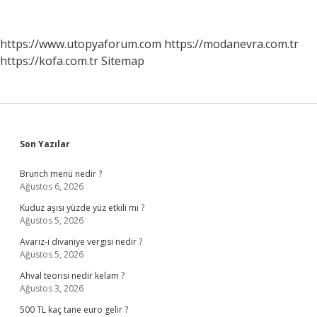
Görmek
O
Kişinin
https://www.utopyaforum.com
https://modanevra.com.tr
Sizi
https://kofa.com.tr
Sitemap
Özlediği
Anlamına
Gelir
Mı
Sidebar
Son Yazılar
Brunch menü nedir ?
Ağustos 6, 2026
Kuduz aşısı yüzde yüz etkili mi ?
Ağustos 5, 2026
Avarız-i divaniye vergisi nedir ?
Ağustos 5, 2026
Ahval teorisi nedir kelam ?
Ağustos 3, 2026
500 TL kaç tane euro gelir ?