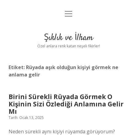
menüyü
Anasayfa
aç
Gizlilik Politikası
Şıklık ve İlham
Yasal Uyarı
Özel anlara renk katan neşeli fikirler!
Hakkımızda
Etiket:
Rüyada aşık olduğun kişiyi görmek ne
anlama gelir
Birini Sürekli Rüyada Görmek O
Kişinin Sizi Özlediği Anlamına Gelir
Mı
Tarih: Ocak 13, 2025
Neden sürekli aynı kişiyi rüyamda görüyorum?