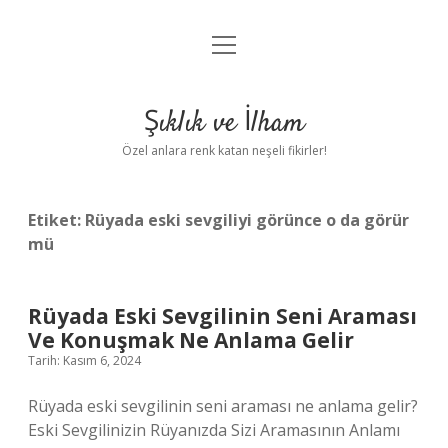
menüyü
Anasayfa
aç
Gizlilik Politikası
Şıklık ve İlham
Yasal Uyarı
Özel anlara renk katan neşeli fikirler!
Hakkımızda
Etiket:
Rüyada eski sevgiliyi görünce o da görür
mü
Rüyada Eski Sevgilinin Seni Araması
Ve Konuşmak Ne Anlama Gelir
Tarih: Kasım 6, 2024
Rüyada eski sevgilinin seni araması ne anlama gelir?
Eski Sevgilinizin Rüyanızda Sizi Aramasının Anlamı