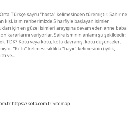
Orta Türkçe sayru “hasta” kelimesinden türemiştir. Sahir ne
kişi. İsim rehberimizde S harfiyle başlayan isimler
kları için en güzel isimleri arayışına devam eden anne baba
n kararlarını veriyorlar. Saire isminin anlamı şu şekildedir:
k TDK? Kötü veya kötü, kötü davranış, kötü düşünceler,
tır. “Kötü” kelimesi sıklıkla “hayır” kelimesinin (iyilik,
ıttı ve…
om.tr
https://kofa.com.tr
Sitemap