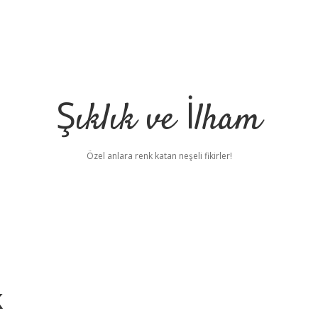
Şıklık ve İlham
Özel anlara renk katan neşeli fikirler!
k