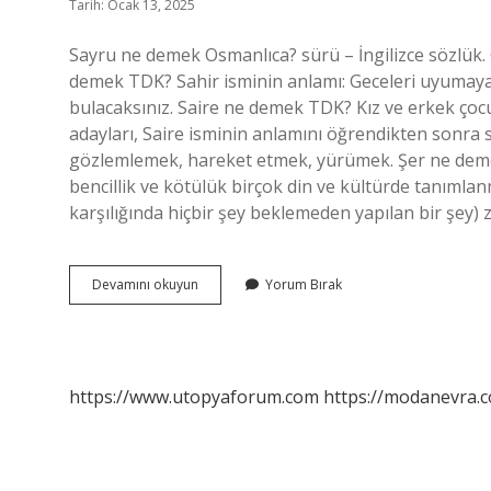
Tarih: Ocak 13, 2025
Sayru ne demek Osmanlıca? sürü – İngilizce sözlük. 
demek TDK? Sahir isminin anlamı: Geceleri uyumayan 
bulacaksınız. Saire ne demek TDK? Kız ve erkek çocu
adayları, Saire isminin anlamını öğrendikten sonra so
gözlemlemek, hareket etmek, yürümek. Şer ne deme
bencillik ve kötülük birçok din ve kültürde tanımlanmış
karşılığında hiçbir şey beklemeden yapılan bir şey) z
Sayru
Devamını okuyun
Yorum Bırak
Ne
Demek
Tdk
https://www.utopyaforum.com
https://modanevra.c