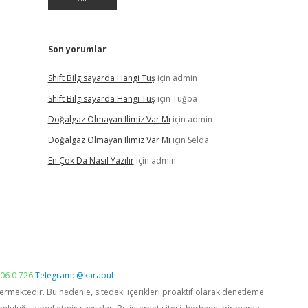
Son yorumlar
Shift Bilgisayarda Hangi Tuş
için
admin
Shift Bilgisayarda Hangi Tuş
için
Tuğba
Doğalgaz Olmayan Ilimiz Var Mı
için
admin
Doğalgaz Olmayan Ilimiz Var Mı
için
Selda
En Çok Da Nasıl Yazılır
için
admin
06 0 726
Telegram: @karabul
vermektedir. Bu nedenle, sitedeki içerikleri proaktif olarak denetleme