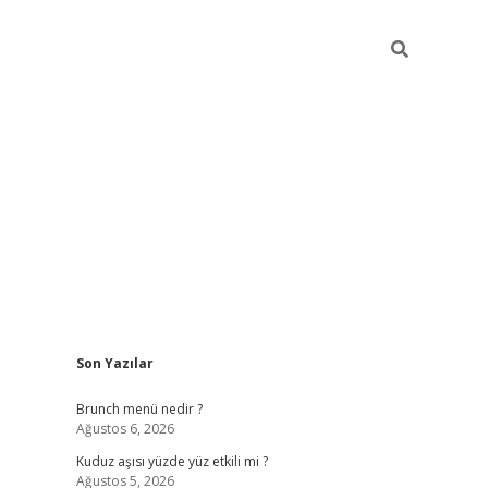
Sidebar
Son Yazılar
https://elexbett.net
Brunch menü nedir ?
Ağustos 6, 2026
Kuduz aşısı yüzde yüz etkili mi ?
Ağustos 5, 2026