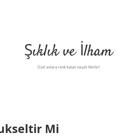
Şıklık ve İlham
Özel anlara renk katan neşeli fikirler!
ukseltir Mi