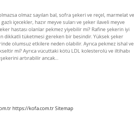
olmazsa olmaz sayılan bal, sofra şekeri ve reçel, marmelat v
gazlı içecekler, hazır meyve suları ve şeker ilaveli meyve
eker hastası olanlar pekmez yiyebilir mi? Rafine şekerin iyi
ın dikkatli tüketmesi gereken bir besindir. Yüksek şeker
erinde olumsuz etkilere neden olabilir. Ayrıca pekmez ishal ve
kseltir mi? Ayrıca vücuttaki kötü LDL kolesterolü ve iltihabı
 şekerini artırabilir ancak…
om.tr
https://kofa.com.tr
Sitemap