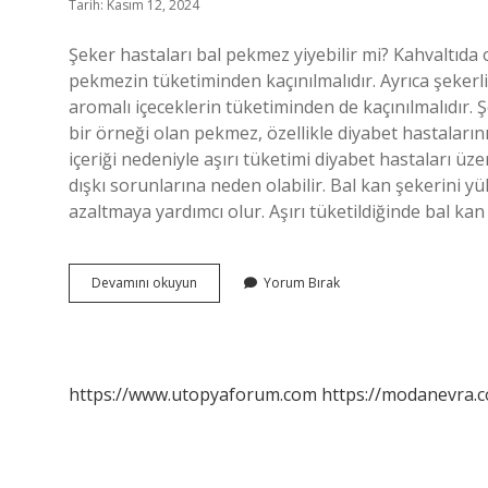
Tarih: Kasım 12, 2024
Şeker hastaları bal pekmez yiyebilir mi? Kahvaltıda 
pekmezin tüketiminden kaçınılmalıdır. Ayrıca şekerli 
aromalı içeceklerin tüketiminden de kaçınılmalıdır. Ş
bir örneği olan pekmez, özellikle diyabet hastaların
içeriği nedeniyle aşırı tüketimi diyabet hastaları üz
dışkı sorunlarına neden olabilir. Bal kan şekerini yü
azaltmaya yardımcı olur. Aşırı tüketildiğinde bal kan
Bal
Devamını okuyun
Yorum Bırak
Pekmez
Şekeri
Yukseltir
Mi
https://www.utopyaforum.com
https://modanevra.c