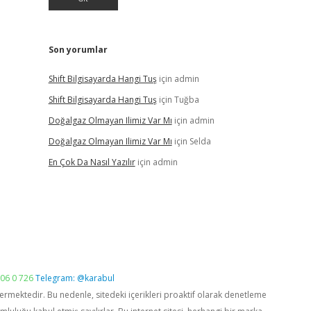
Son yorumlar
Shift Bilgisayarda Hangi Tuş
için
admin
Shift Bilgisayarda Hangi Tuş
için
Tuğba
Doğalgaz Olmayan Ilimiz Var Mı
için
admin
Doğalgaz Olmayan Ilimiz Var Mı
için
Selda
En Çok Da Nasıl Yazılır
için
admin
06 0 726
Telegram: @karabul
vermektedir. Bu nedenle, sitedeki içerikleri proaktif olarak denetleme