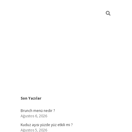
Sidebar
Son Yazılar
https://elexbett.ne
Brunch menü nedir ?
Ağustos 6, 2026
Kuduz aşısı yüzde yüz etkili mi ?
Ağustos 5, 2026