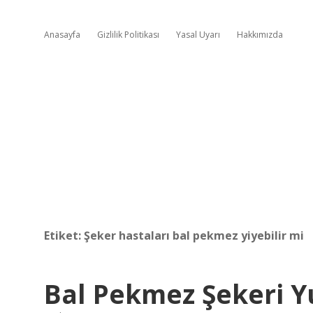
Anasayfa
Gizlilik Politikası
Yasal Uyarı
Hakkımızda
Etiket:
Şeker hastaları bal pekmez yiyebilir mi
Bal Pekmez Şekeri Y