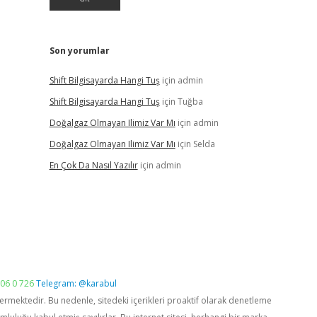
Son yorumlar
Shift Bilgisayarda Hangi Tuş
için
admin
Shift Bilgisayarda Hangi Tuş
için
Tuğba
Doğalgaz Olmayan Ilimiz Var Mı
için
admin
Doğalgaz Olmayan Ilimiz Var Mı
için
Selda
En Çok Da Nasıl Yazılır
için
admin
06 0 726
Telegram: @karabul
vermektedir. Bu nedenle, sitedeki içerikleri proaktif olarak denetleme