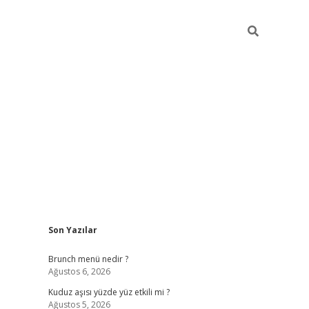
Sidebar
Son Yazılar
https://elexbett.net
Brunch menü nedir ?
Ağustos 6, 2026
Kuduz aşısı yüzde yüz etkili mi ?
Ağustos 5, 2026