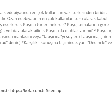
 edebiyatında en çok kullanılan yazı türlerinden biridir.
ır. Ozan edebiyatının en çok kullanılan türü olarak kabul
mış eserlerdir. Koşma türleri nelerdir? Koşu, temalarına göre
ıt ve hiciv olarak bilinir. Koşma’da mahlas var mı? * Koşular
tasında mahlasını veya “tapşırma”yı söyler. (Tapşırma, şairin
a ad” denir.) *Karşılıklı konuşma biçiminde, yani “Dedim ki” ve
om.tr
https://kofa.com.tr
Sitemap