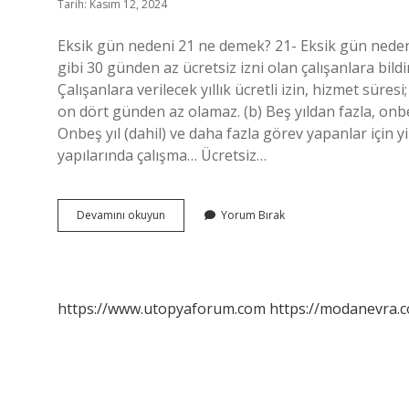
Tarih: Kasım 12, 2024
Eksik gün nedeni 21 ne demek? 21- Eksik gün nedeni
gibi 30 günden az ücretsiz izni olan çalışanlara bild
Çalışanlara verilecek yıllık ücretli izin, hizmet süresi
on dört günden az olamaz. (b) Beş yıldan fazla, onbe
Onbeş yıl (dahil) ve daha fazla görev yapanlar için y
yapılarında çalışma… Ücretsiz…
21
Devamını okuyun
Yorum Bırak
Gün
Ücretsiz
Izin
Ne
Demek
https://www.utopyaforum.com
https://modanevra.c