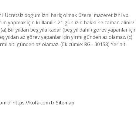
: Ücretsiz doğum izni hariç olmak üzere, mazeret izni vb.
irim yapmak için kullanılır. 21 gün izin hakkı ne zaman alınır?
; (a) Bir yıldan beş yıla kadar (beş yıl dahil) görev yapanlar içi
ş yıldan az görev yapanlar için yirmi günden az olamaz. (c)
irmi altı günden az olamaz. (Ek cümle: RG– 30158) Yer altı
om.tr
https://kofa.com.tr
Sitemap