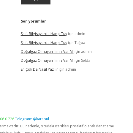
Son yorumlar
Shift Bilgisayarda Hangi Tuş
için
admin
Shift Bilgisayarda Hangi Tuş
için
Tuğba
Doğalgaz Olmayan Ilimiz Var Mı
için
admin
Doğalgaz Olmayan Ilimiz Var Mı
için
Selda
En Çok Da Nasıl Yazılır
için
admin
06 0 726
Telegram: @karabul
vermektedir. Bu nedenle, sitedeki içerikleri proaktif olarak denetleme