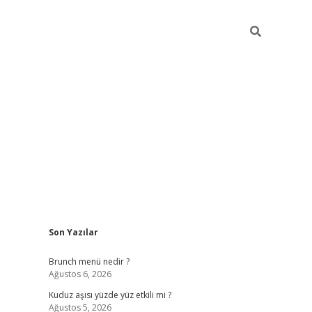
Sidebar
Son Yazılar
https://elexbe
Brunch menü nedir ?
Ağustos 6, 2026
Kuduz aşısı yüzde yüz etkili mi ?
Ağustos 5, 2026