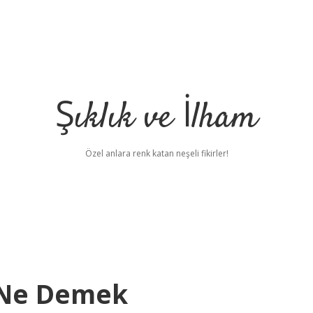
Şıklık ve İlham
Özel anlara renk katan neşeli fikirler!
n Ne Demek