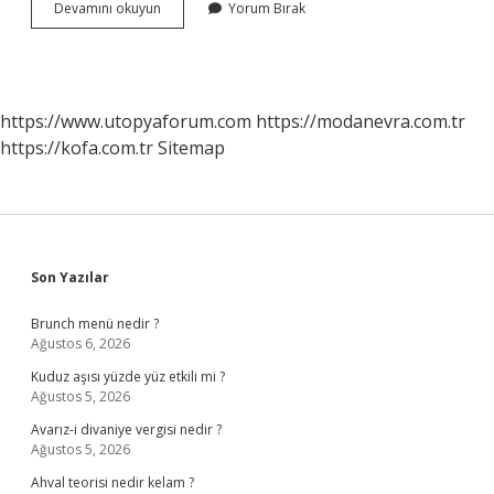
Milliyet
Devamını okuyun
Yorum Bırak
Gazetesi
Sağcı
Mı
https://www.utopyaforum.com
https://modanevra.com.tr
https://kofa.com.tr
Sitemap
Sidebar
Son Yazılar
Brunch menü nedir ?
Ağustos 6, 2026
Kuduz aşısı yüzde yüz etkili mi ?
Ağustos 5, 2026
Avarız-i divaniye vergisi nedir ?
Ağustos 5, 2026
Ahval teorisi nedir kelam ?