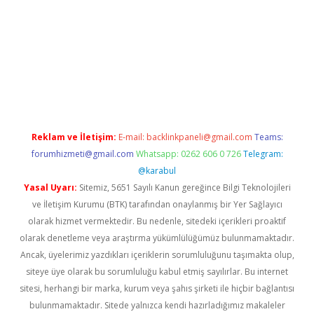
exbett.net/
betexper.xyz
Reklam ve İletişim:
E-mail:
backlinkpaneli@gmail.com
Teams:
forumhizmeti@gmail.com
Whatsapp: 0262 606 0 726
Telegram:
@karabul
Yasal Uyarı:
Sitemiz, 5651 Sayılı Kanun gereğince Bilgi Teknolojileri
ve İletişim Kurumu (BTK) tarafından onaylanmış bir Yer Sağlayıcı
olarak hizmet vermektedir. Bu nedenle, sitedeki içerikleri proaktif
olarak denetleme veya araştırma yükümlülüğümüz bulunmamaktadır.
Ancak, üyelerimiz yazdıkları içeriklerin sorumluluğunu taşımakta olup,
siteye üye olarak bu sorumluluğu kabul etmiş sayılırlar. Bu internet
sitesi, herhangi bir marka, kurum veya şahıs şirketi ile hiçbir bağlantısı
bulunmamaktadır. Sitede yalnızca kendi hazırladığımız makaleler