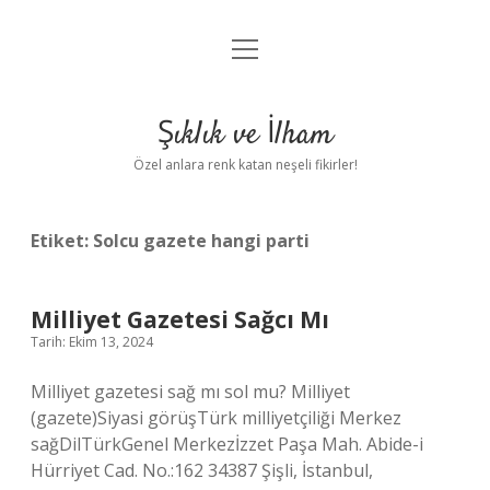
menüyü
Anasayfa
aç
Gizlilik Politikası
Şıklık ve İlham
Yasal Uyarı
Özel anlara renk katan neşeli fikirler!
Hakkımızda
Etiket:
Solcu gazete hangi parti
Milliyet Gazetesi Sağcı Mı
Tarih: Ekim 13, 2024
Milliyet gazetesi sağ mı sol mu? Milliyet
(gazete)Siyasi görüşTürk milliyetçiliği Merkez
sağDilTürkGenel Merkezİzzet Paşa Mah. Abide-i
Hürriyet Cad. No.:162 34387 Şişli, İstanbul,