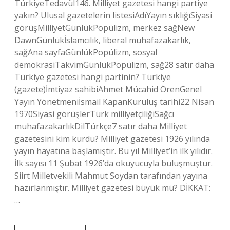
TürkiyeTedavül146. Milliyet gazetesi hangi partiye
yakın? Ulusal gazetelerin listesiAdıYayın sıklığıSiyasi
görüşMilliyetGünlükPopülizm, merkez sağNew
DawnGünlükİslamcılık, liberal muhafazakarlık,
sağAna sayfaGünlükPopülizm, sosyal
demokrasiTakvimGünlükPopülizm, sağ28 satır daha
Türkiye gazetesi hangi partinin? Türkiye
(gazete)İmtiyaz sahibiAhmet Mücahid ÖrenGenel
Yayın Yönetmeniİsmail KapanKuruluş tarihi22 Nisan
1970Siyasi görüşlerTürk milliyetçiliğiSağcı
muhafazakarlıkDilTürkçe7 satır daha Milliyet
gazetesini kim kurdu? Milliyet gazetesi 1926 yılında
yayın hayatına başlamıştır. Bu yıl Milliyet’in ilk yılıdır.
İlk sayısı 11 Şubat 1926’da okuyucuyla buluşmuştur.
Siirt Milletvekili Mahmut Soydan tarafından yayına
hazırlanmıştır. Milliyet gazetesi büyük mü? DİKKAT:
…