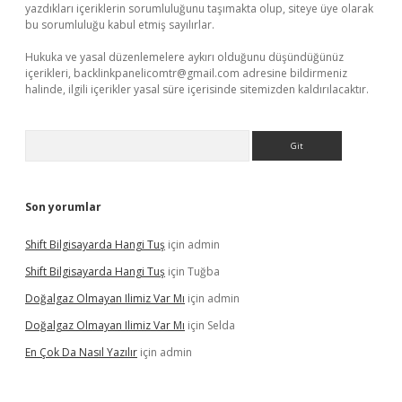
yazdıkları içeriklerin sorumluluğunu taşımakta olup, siteye üye olarak
bu sorumluluğu kabul etmiş sayılırlar.
Hukuka ve yasal düzenlemelere aykırı olduğunu düşündüğünüz
içerikleri,
backlinkpanelicomtr@gmail.com
adresine bildirmeniz
halinde, ilgili içerikler yasal süre içerisinde sitemizden kaldırılacaktır.
Arama
Son yorumlar
Shift Bilgisayarda Hangi Tuş
için
admin
Shift Bilgisayarda Hangi Tuş
için
Tuğba
Doğalgaz Olmayan Ilimiz Var Mı
için
admin
Doğalgaz Olmayan Ilimiz Var Mı
için
Selda
En Çok Da Nasıl Yazılır
için
admin