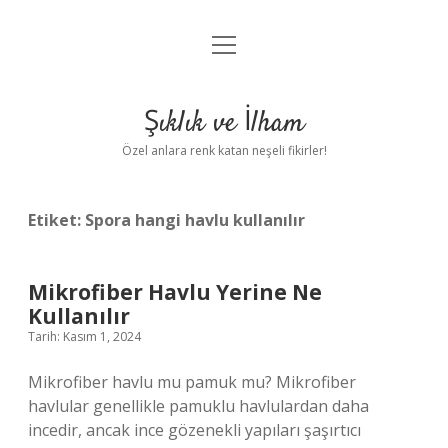
menüyü
Anasayfa
aç
Gizlilik Politikası
Şıklık ve İlham
Yasal Uyarı
Özel anlara renk katan neşeli fikirler!
Hakkımızda
Etiket:
Spora hangi havlu kullanılır
Mikrofiber Havlu Yerine Ne
Kullanılır
Tarih: Kasım 1, 2024
Mikrofiber havlu mu pamuk mu? Mikrofiber
havlular genellikle pamuklu havlulardan daha
incedir, ancak ince gözenekli yapıları şaşırtıcı