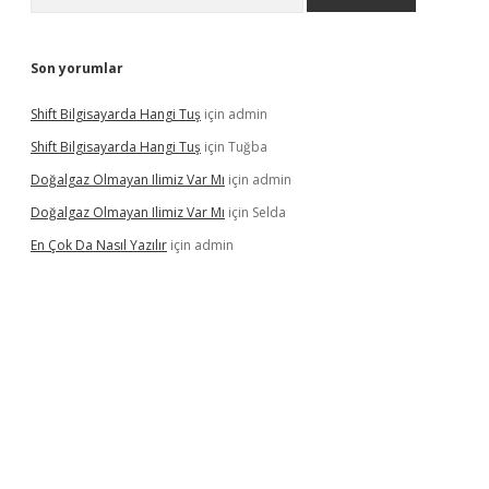
Son yorumlar
Shift Bilgisayarda Hangi Tuş
için
admin
Shift Bilgisayarda Hangi Tuş
için
Tuğba
Doğalgaz Olmayan Ilimiz Var Mı
için
admin
Doğalgaz Olmayan Ilimiz Var Mı
için
Selda
En Çok Da Nasıl Yazılır
için
admin
lexbett.net/
betexper.xyz