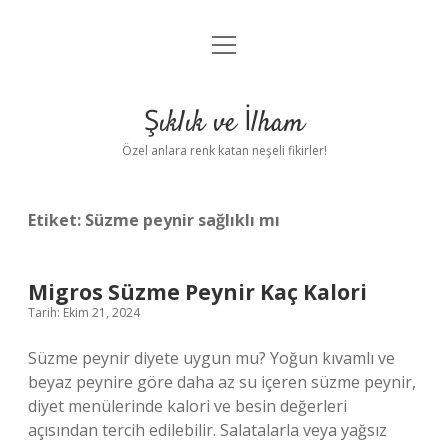
menüyü
Anasayfa
aç
Gizlilik Politikası
Şıklık ve İlham
Yasal Uyarı
Özel anlara renk katan neşeli fikirler!
Hakkımızda
Etiket:
Süzme peynir sağlıklı mı
Migros Süzme Peynir Kaç Kalori
Tarih: Ekim 21, 2024
Süzme peynir diyete uygun mu? Yoğun kıvamlı ve
beyaz peynire göre daha az su içeren süzme peynir,
diyet menülerinde kalori ve besin değerleri
açısından tercih edilebilir. Salatalarla veya yağsız