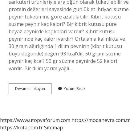
şarküteri ürünleriyle ara öğün olarak tüketilebilir ve
protein değerleri sayesinde günlük et ihtiyacı süzme
peynir tüketimine göre azaltılabilir. Kibrit kutusu
süzme peynir kaç kalori? Bir kibrit kutusu püre
beyaz peynirde kaç kalori vardır? Kibrit kutusu
peynirinde kaç kalori vardır? Ortalama kalınlıkta ve
30 gram ağırlığında 1 dilim peynirin (kibrit kutusu
büyüklüğünde) değeri 93 kcal’dir. 50 gram süzme
peynir kaç kcal? 50 gr süzme peynirde 52 kalori
vardır. Bir dilim yarım yağlı…
Migros
Devamını okuyun
Yorum Bırak
Süzme
Peynir
Kaç
Kalori
https://www.utopyaforum.com
https://modanevra.com.tr
https://kofa.com.tr
Sitemap