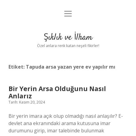
menüyü
Anasayfa
aç
Gizlilik Politikası
Şıklık ve İlham
Yasal Uyarı
Özel anlara renk katan neşeli fikirler!
Hakkımızda
Etiket:
Tapuda arsa yazan yere ev yapılır mı
Bir Yerin Arsa Olduğunu Nasıl
Anlarız
Tarih: Kasım 20, 2024
Bir yerin imara açık olup olmadığı nasıl anlaşılır? E-
devlet ana ekranındaki arama kutusuna imar
durumunu girip, imar talebinde bulunmak