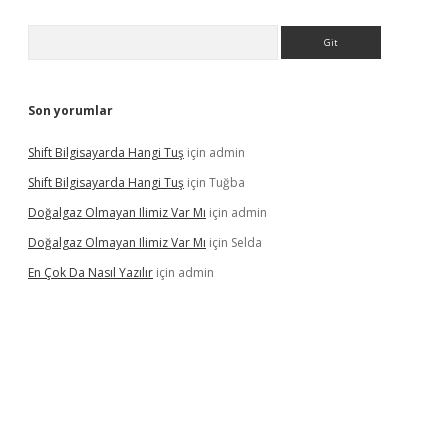
Arama
Son yorumlar
Shift Bilgisayarda Hangi Tuş
için
admin
Shift Bilgisayarda Hangi Tuş
için
Tuğba
Doğalgaz Olmayan Ilimiz Var Mı
için
admin
Doğalgaz Olmayan Ilimiz Var Mı
için
Selda
En Çok Da Nasıl Yazılır
için
admin
lexbett.net/
betexper.xyz