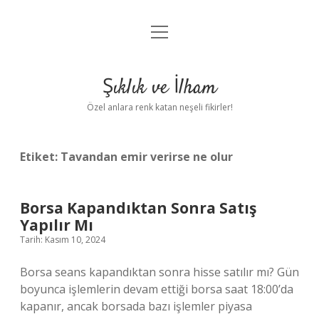
menüyü
Anasayfa
aç
Gizlilik Politikası
Şıklık ve İlham
Yasal Uyarı
Özel anlara renk katan neşeli fikirler!
Hakkımızda
Etiket:
Tavandan emir verirse ne olur
Borsa Kapandıktan Sonra Satış
Yapılır Mı
Tarih: Kasım 10, 2024
Borsa seans kapandıktan sonra hisse satılır mı? Gün
boyunca işlemlerin devam ettiği borsa saat 18:00’da
kapanır, ancak borsada bazı işlemler piyasa