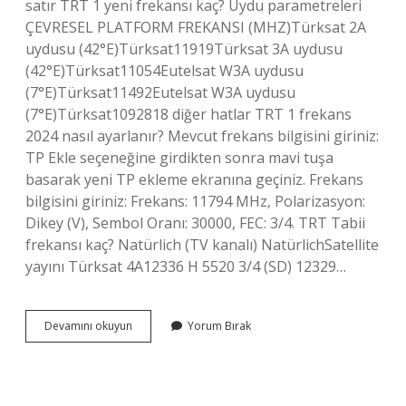
satır TRT 1 yeni frekansı kaç? Uydu parametreleri
ÇEVRESEL PLATFORM FREKANSI (MHZ)Türksat 2A
uydusu (42°E)Türksat11919Türksat 3A uydusu
(42°E)Türksat11054Eutelsat W3A uydusu
(7°E)Türksat11492Eutelsat W3A uydusu
(7°E)Türksat1092818 diğer hatlar TRT 1 frekans
2024 nasıl ayarlanır? Mevcut frekans bilgisini giriniz:
TP Ekle seçeneğine girdikten sonra mavi tuşa
basarak yeni TP ekleme ekranına geçiniz. Frekans
bilgisini giriniz: Frekans: 11794 MHz, Polarizasyon:
Dikey (V), Sembol Oranı: 30000, FEC: 3/4. TRT Tabii
frekansı kaç? Natürlich (TV kanalı) NatürlichSatellite
yayını Türksat 4A12336 H 5520 3/4 (SD) 12329…
Trt
Devamını okuyun
Yorum Bırak
Hangi
Mhz