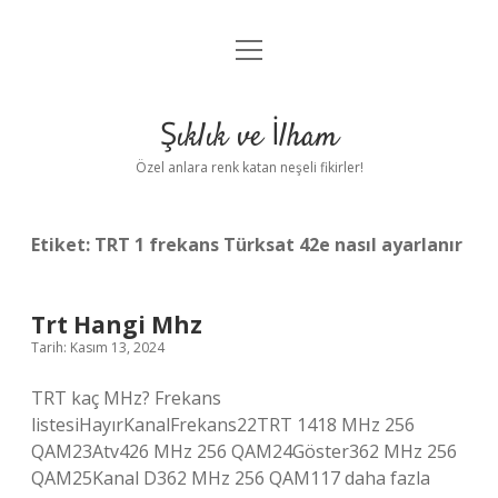
menüyü
Anasayfa
aç
Gizlilik Politikası
Şıklık ve İlham
Yasal Uyarı
Özel anlara renk katan neşeli fikirler!
Hakkımızda
Etiket:
TRT 1 frekans Türksat 42e nasıl ayarlanır
Trt Hangi Mhz
Tarih: Kasım 13, 2024
TRT kaç MHz? Frekans
listesiHayırKanalFrekans22TRT 1418 MHz 256
QAM23Atv426 MHz 256 QAM24Göster362 MHz 256
QAM25Kanal D362 MHz 256 QAM117 daha fazla