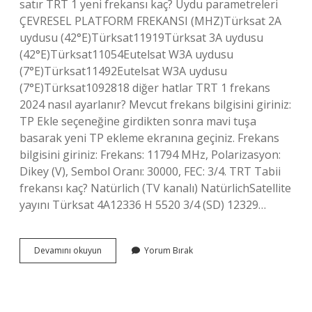
satır TRT 1 yeni frekansı kaç? Uydu parametreleri
ÇEVRESEL PLATFORM FREKANSI (MHZ)Türksat 2A
uydusu (42°E)Türksat11919Türksat 3A uydusu
(42°E)Türksat11054Eutelsat W3A uydusu
(7°E)Türksat11492Eutelsat W3A uydusu
(7°E)Türksat1092818 diğer hatlar TRT 1 frekans
2024 nasıl ayarlanır? Mevcut frekans bilgisini giriniz:
TP Ekle seçeneğine girdikten sonra mavi tuşa
basarak yeni TP ekleme ekranına geçiniz. Frekans
bilgisini giriniz: Frekans: 11794 MHz, Polarizasyon:
Dikey (V), Sembol Oranı: 30000, FEC: 3/4. TRT Tabii
frekansı kaç? Natürlich (TV kanalı) NatürlichSatellite
yayını Türksat 4A12336 H 5520 3/4 (SD) 12329…
Trt
Devamını okuyun
Yorum Bırak
Hangi
Mhz