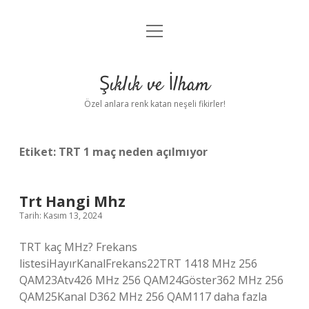
menüyü
Anasayfa
aç
Gizlilik Politikası
Şıklık ve İlham
Yasal Uyarı
Özel anlara renk katan neşeli fikirler!
Hakkımızda
Etiket:
TRT 1 maç neden açılmıyor
Trt Hangi Mhz
Tarih: Kasım 13, 2024
TRT kaç MHz? Frekans
listesiHayırKanalFrekans22TRT 1418 MHz 256
QAM23Atv426 MHz 256 QAM24Göster362 MHz 256
QAM25Kanal D362 MHz 256 QAM117 daha fazla