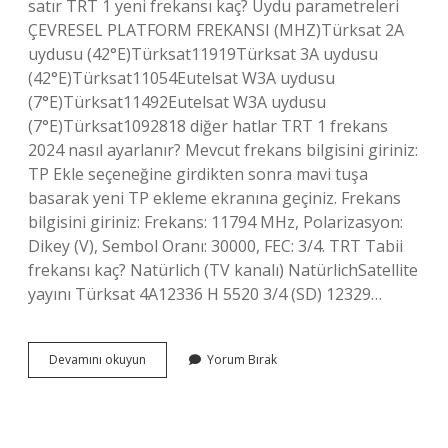
satır TRT 1 yeni frekansı kaç? Uydu parametreleri
ÇEVRESEL PLATFORM FREKANSI (MHZ)Türksat 2A
uydusu (42°E)Türksat11919Türksat 3A uydusu
(42°E)Türksat11054Eutelsat W3A uydusu
(7°E)Türksat11492Eutelsat W3A uydusu
(7°E)Türksat1092818 diğer hatlar TRT 1 frekans
2024 nasıl ayarlanır? Mevcut frekans bilgisini giriniz:
TP Ekle seçeneğine girdikten sonra mavi tuşa
basarak yeni TP ekleme ekranına geçiniz. Frekans
bilgisini giriniz: Frekans: 11794 MHz, Polarizasyon:
Dikey (V), Sembol Oranı: 30000, FEC: 3/4. TRT Tabii
frekansı kaç? Natürlich (TV kanalı) NatürlichSatellite
yayını Türksat 4A12336 H 5520 3/4 (SD) 12329…
Trt
Devamını okuyun
Yorum Bırak
Hangi
Mhz