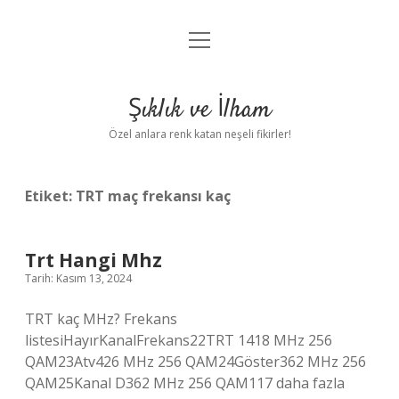
menüyü
Anasayfa
aç
Gizlilik Politikası
Şıklık ve İlham
Yasal Uyarı
Özel anlara renk katan neşeli fikirler!
Hakkımızda
Etiket:
TRT maç frekansı kaç
Trt Hangi Mhz
Tarih: Kasım 13, 2024
TRT kaç MHz? Frekans
listesiHayırKanalFrekans22TRT 1418 MHz 256
QAM23Atv426 MHz 256 QAM24Göster362 MHz 256
QAM25Kanal D362 MHz 256 QAM117 daha fazla