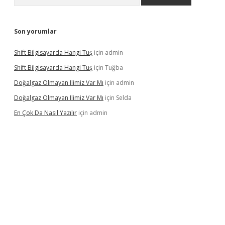
Son yorumlar
Shift Bilgisayarda Hangi Tuş
için
admin
Shift Bilgisayarda Hangi Tuş
için
Tuğba
Doğalgaz Olmayan Ilimiz Var Mı
için
admin
Doğalgaz Olmayan Ilimiz Var Mı
için
Selda
En Çok Da Nasıl Yazılır
için
admin
exbett.net/
betexper.xyz