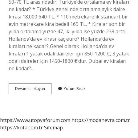
50-70 TL arasındadır. Türkiye’de ortalama ev kiraları
ne kadar? * Türkiye genelinde ortalama aylık daire
kirası 18.000 640 TL. * 110 metrekarelik standart bir
evin metrekare kira bedeli 169 TL. * Kiralar son bir
yılda ortalama yüzde 47, iki yılda ise yüzde 238 arttı.
Hollanda’da ev kirası kaç euro? Hollanda’da ev
kiraları ne kadar? Genel olarak Hollanda’da ev
kiraları 1 yatak odalı daireler için 850-1200 €, 3 yatak
odalı daireler için 1450-1800 €’dur. Dubai ev kiraları
ne kadar?…
Avustralya
Devamını okuyun
Yorum Bırak
Kiralık
Ev
Ne
Kadar
https://www.utopyaforum.com
https://modanevra.com.tr
https://kofa.com.tr
Sitemap