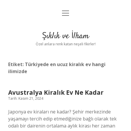
menüyü
Anasayfa
aç
Gizlilik Politikası
Şıklık ve İlham
Yasal Uyarı
Özel anlara renk katan neşeli fikirler!
Hakkımızda
Etiket:
Türkiyede en ucuz kiralık ev hangi
ilimizde
Avustralya Kiralık Ev Ne Kadar
Tarih: Kasım 21, 2024
Japonya ev kiraları ne kadar? Şehir merkezinde
yaşamayı tercih edip etmediğinize bağlı olarak tek
odalı bir dairenin ortalama aylık kirası her zaman