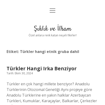
menüyü
Anasayfa
aç
Gizlilik Politikası
Şıklık ve İlham
Yasal Uyarı
Özel anlara renk katan neşeli fikirler!
Hakkımızda
Etiket:
Türkler hangi etnik gruba dahil
Türkler Hangi Irka Benziyor
Tarih: Ekim 30, 2024
Türkler en çok hangi millete benziyor? Anadolu
Türklerinin Otozomal Genetiği Aynı projeye göre
Anadolu Türklerine en yakın halklar Azerbaycan
Türkleri, Kumuklar, Karaçaylar, Balkarlar, Çerkezler