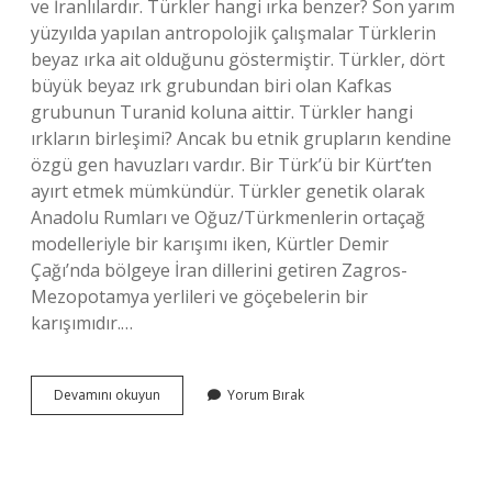
ve İranlılardır. Türkler hangi ırka benzer? Son yarım
yüzyılda yapılan antropolojik çalışmalar Türklerin
beyaz ırka ait olduğunu göstermiştir. Türkler, dört
büyük beyaz ırk grubundan biri olan Kafkas
grubunun Turanid koluna aittir. Türkler hangi
ırkların birleşimi? Ancak bu etnik grupların kendine
özgü gen havuzları vardır. Bir Türk’ü bir Kürt’ten
ayırt etmek mümkündür. Türkler genetik olarak
Anadolu Rumları ve Oğuz/Türkmenlerin ortaçağ
modelleriyle bir karışımı iken, Kürtler Demir
Çağı’nda bölgeye İran dillerini getiren Zagros-
Mezopotamya yerlileri ve göçebelerin bir
karışımıdır.…
Türkler
Devamını okuyun
Yorum Bırak
Hangi
Irka
Benziyor