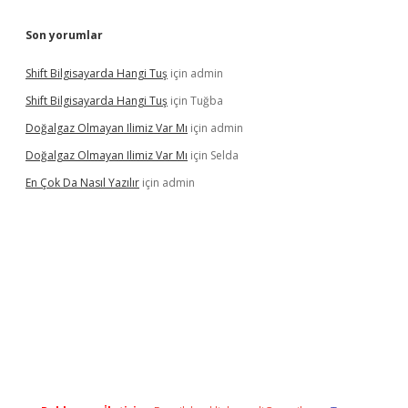
Son yorumlar
Shift Bilgisayarda Hangi Tuş
için
admin
Shift Bilgisayarda Hangi Tuş
için
Tuğba
Doğalgaz Olmayan Ilimiz Var Mı
için
admin
Doğalgaz Olmayan Ilimiz Var Mı
için
Selda
En Çok Da Nasıl Yazılır
için
admin
exbett.net/
betexper.xyz