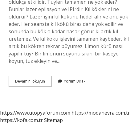
oldukça etkilidir. Tüyleri tamamen ne yok eder?
Bunlar lazer epilasyon ve IPL’dir. Kıl köklerini ne
öldürür? Lazer ışını kıl kökünü hedef alır ve onu yok
eder. Her seansta kıl kökü biraz daha yok edilir ve
sonunda bu kök o kadar hasar görür ki artık kıl
üretemez. Ve kıl kökü işlevini tamamen kaybeder, kıl
artık bu kökten tekrar büyümez. Limon kürü nasıl
yapılır tüy? Bir limonun suyunu sıkın, bir kaseye
koyun, tuz ekleyin ve…
Limon
Devamını okuyun
Yorum Bırak
Suyu
Tüyleri
Yok
Eder
Mi
https://www.utopyaforum.com
https://modanevra.com.tr
https://kofa.com.tr
Sitemap