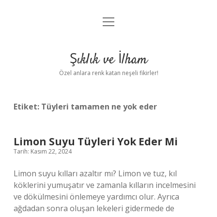
menüyü
Anasayfa
aç
Gizlilik Politikası
Şıklık ve İlham
Yasal Uyarı
Özel anlara renk katan neşeli fikirler!
Hakkımızda
Etiket:
Tüyleri tamamen ne yok eder
Limon Suyu Tüyleri Yok Eder Mi
Tarih: Kasım 22, 2024
Limon suyu kılları azaltır mı? Limon ve tuz, kıl
köklerini yumuşatır ve zamanla kılların incelmesini
ve dökülmesini önlemeye yardımcı olur. Ayrıca
ağdadan sonra oluşan lekeleri gidermede de