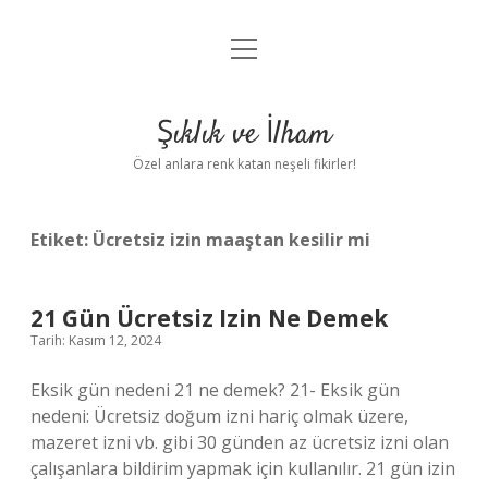
menüyü
Anasayfa
aç
Gizlilik Politikası
Şıklık ve İlham
Yasal Uyarı
Özel anlara renk katan neşeli fikirler!
Hakkımızda
Etiket:
Ücretsiz izin maaştan kesilir mi
21 Gün Ücretsiz Izin Ne Demek
Tarih: Kasım 12, 2024
Eksik gün nedeni 21 ne demek? 21- Eksik gün
nedeni: Ücretsiz doğum izni hariç olmak üzere,
mazeret izni vb. gibi 30 günden az ücretsiz izni olan
çalışanlara bildirim yapmak için kullanılır. 21 gün izin