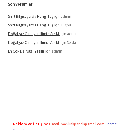
Son yorumlar
Shift Bilgisayarda Hangi Tuş
için
admin
Shift Bilgisayarda Hangi Tuş
için
Tuğba
Doğalgaz Olmayan Ilimiz Var Mı
için
admin
Doğalgaz Olmayan Ilimiz Var Mı
için
Selda
En Çok Da Nasıl Yazılır
için
admin
exbett.net/
betexper.xyz
Reklam ve İletişim:
E-mail:
backlinkpaneli@gmail.com
Teams: