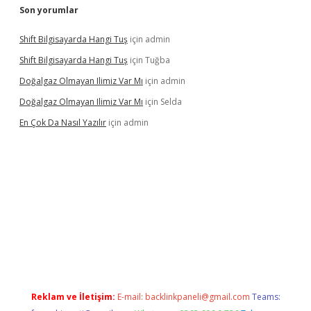
Son yorumlar
Shift Bilgisayarda Hangi Tuş
için
admin
Shift Bilgisayarda Hangi Tuş
için
Tuğba
Doğalgaz Olmayan Ilimiz Var Mı
için
admin
Doğalgaz Olmayan Ilimiz Var Mı
için
Selda
En Çok Da Nasıl Yazılır
için
admin
exbett.net/
betexper.xyz
Reklam ve İletişim:
E-mail:
backlinkpaneli@gmail.com
Teams: