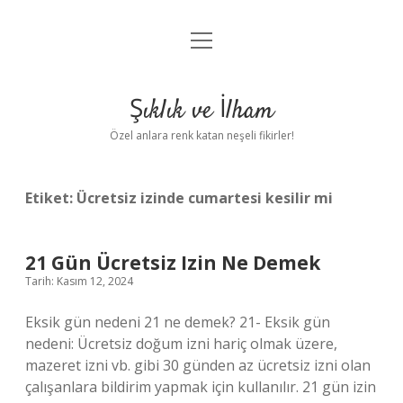
menüyü
Anasayfa
aç
Gizlilik Politikası
Şıklık ve İlham
Yasal Uyarı
Özel anlara renk katan neşeli fikirler!
Hakkımızda
Etiket:
Ücretsiz izinde cumartesi kesilir mi
21 Gün Ücretsiz Izin Ne Demek
Tarih: Kasım 12, 2024
Eksik gün nedeni 21 ne demek? 21- Eksik gün
nedeni: Ücretsiz doğum izni hariç olmak üzere,
mazeret izni vb. gibi 30 günden az ücretsiz izni olan
çalışanlara bildirim yapmak için kullanılır. 21 gün izin