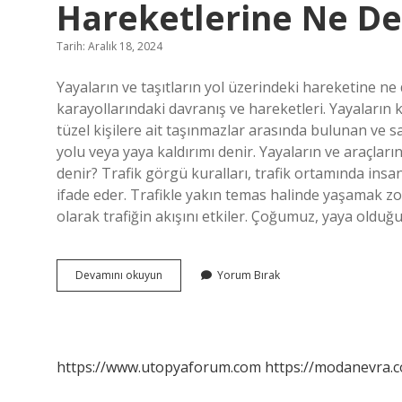
Hareketlerine Ne De
Tarih: Aralık 18, 2024
Yayaların ve taşıtların yol üzerindeki hareketine ne 
karayollarındaki davranış ve hareketleri. Yayaların
tüzel kişilere ait taşınmazlar arasında bulunan ve 
yolu veya yaya kaldırımı denir. Yayaların ve araçları
denir? Trafik görgü kuralları, trafik ortamında insan
ifade eder. Trafikle yakın temas halinde yaşamak z
olarak trafiğin akışını etkiler. Çoğumuz, yaya old
Yayaların
Devamını okuyun
Yorum Bırak
Ve
Taşıtların
Yol
Üzerindeki
Hareketlerine
https://www.utopyaforum.com
https://modanevra.c
Ne
Denir