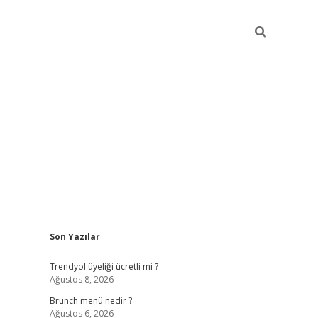
Sidebar
Son Yazılar
https://elexbett.ne
Trendyol üyeliği ücretli mi ?
Ağustos 8, 2026
Brunch menü nedir ?
Ağustos 6, 2026