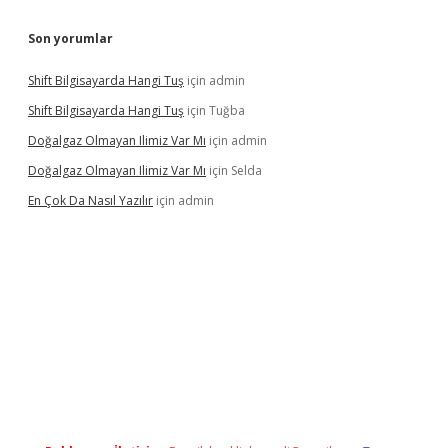
Son yorumlar
Shift Bilgisayarda Hangi Tuş
için
admin
Shift Bilgisayarda Hangi Tuş
için
Tuğba
Doğalgaz Olmayan Ilimiz Var Mı
için
admin
Doğalgaz Olmayan Ilimiz Var Mı
için
Selda
En Çok Da Nasıl Yazılır
için
admin
exbett.net/
betexper.xyz