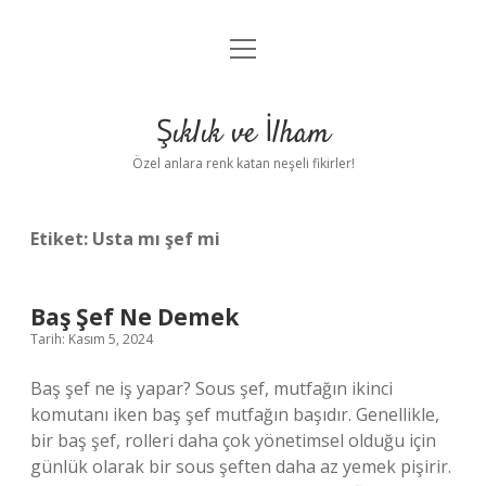
menüyü
Anasayfa
aç
Gizlilik Politikası
Şıklık ve İlham
Yasal Uyarı
Özel anlara renk katan neşeli fikirler!
Hakkımızda
Etiket:
Usta mı şef mi
Baş Şef Ne Demek
Tarih: Kasım 5, 2024
Baş şef ne iş yapar? Sous şef, mutfağın ikinci
komutanı iken baş şef mutfağın başıdır. Genellikle,
bir baş şef, rolleri daha çok yönetimsel olduğu için
günlük olarak bir sous şeften daha az yemek pişirir.