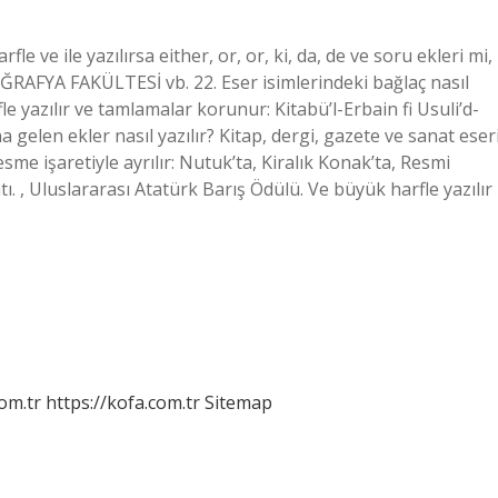
fle ve ile yazılırsa either, or, or, ki, da, de ve soru ekleri mi,
ĞRAFYA FAKÜLTESİ vb. 22. Eser isimlerindeki bağlaç nasıl
le yazılır ve tamlamalar korunur: Kitabü’l-Erbain fi Usuli’d-
na gelen ekler nasıl yazılır? Kitap, dergi, gazete ve sanat eser
sme işaretiyle ayrılır: Nutuk’ta, Kiralık Konak’ta, Resmi
 , Uluslararası Atatürk Barış Ödülü. Ve büyük harfle yazılır
om.tr
https://kofa.com.tr
Sitemap