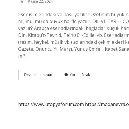
Tarih: Kasım 22, 2024
Eser isimlerindeki ve nasıl yazılır? Özel isim büyük har
mi, mu, mu da büyük harfle yazılır: DİL VE TARİH-CO
yazılır? Arapça eser adlarındaki bağlaçlar küçük harf
Din, Kitabü’t-Tevhid, Telhisü’l-Edille, vb. Eser adları
(resim, heykel, müzik vb.) adlarındaki çekim ekleri ke
Gazete, Onuncu Yıl Marşı, Yunus Emre Hitabet Sanatı.
mı?…
Eser
Devamını okuyun
Yorum Bırak
Adlarında
Ve
Nasıl
Yazılır
https://www.utopyaforum.com
https://modanevra.c