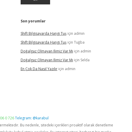
Son yorumlar
Shift Bilgisayarda Hangi Tuş
için
admin
Shift Bilgisayarda Hangi Tuş
için
Tuğba
Doğalgaz Olmayan Ilimiz Var Mı
için
admin
Doğalgaz Olmayan Ilimiz Var Mı
için
Selda
En Çok Da Nasıl Yazılır
için
admin
06 0 726
Telegram: @karabul
vermektedir. Bu nedenle, sitedeki içerikleri proaktif olarak denetleme