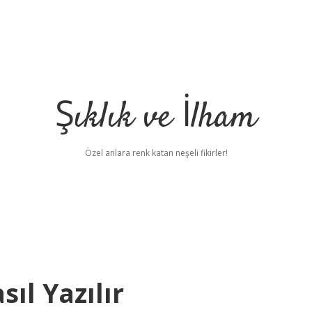
Şıklık ve İlham
Özel anlara renk katan neşeli fikirler!
ıl Yazılır