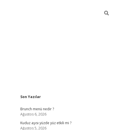
Sidebar
Son Yazılar
https://elexbett.ne
Brunch menü nedir ?
Ağustos 6, 2026
Kuduz aşısı yüzde yüz etkili mi ?
Ağustos 5, 2026