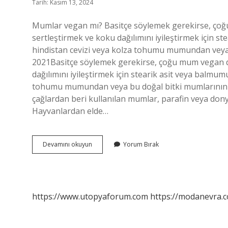
Tarih: Kasım 13, 2024
Mumlar vegan mı? Basitçe söylemek gerekirse, çoğ
sertleştirmek ve koku dağılımını iyileştirmek için 
hindistan cevizi veya kolza tohumu mumundan veya b
2021Basitçe söylemek gerekirse, çoğu mum vegan d
dağılımını iyileştirmek için stearik asit veya balmu
tohumu mumundan veya bu doğal bitki mumlarının bi
çağlardan beri kullanılan mumlar, parafin veya donya
Hayvanlardan elde…
Mum
Devamını okuyun
Yorum Bırak
Neden
Vegan
Değil
https://www.utopyaforum.com
https://modanevra.c