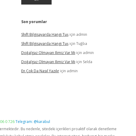
Son yorumlar
Shift Bilgisayarda Hangi Tuş
için
admin
Shift Bilgisayarda Hangi Tuş
için
Tuğba
Doğalgaz Olmayan Ilimiz Var Mı
için
admin
Doğalgaz Olmayan Ilimiz Var Mı
için
Selda
En Çok Da Nasıl Yazılır
için
admin
06 0 726
Telegram: @karabul
vermektedir. Bu nedenle, sitedeki içerikleri proaktif olarak denetleme