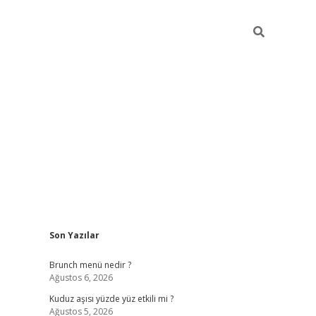
Sidebar
Son Yazılar
https://elexbett.net/
betexpe
Brunch menü nedir ?
Ağustos 6, 2026
Kuduz aşısı yüzde yüz etkili mi ?
Ağustos 5, 2026