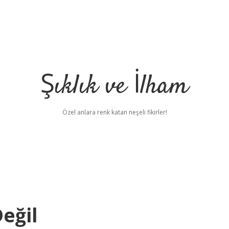
Şıklık ve İlham
Özel anlara renk katan neşeli fikirler!
eğil