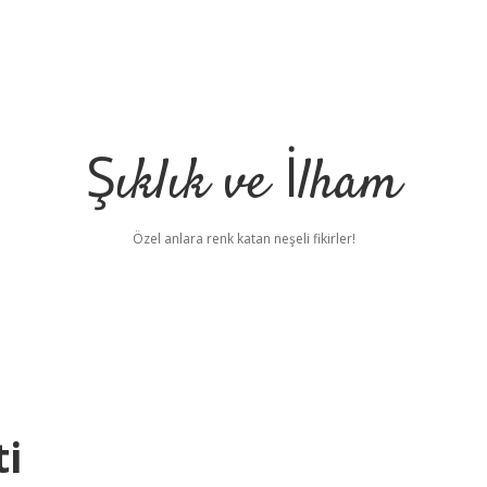
Şıklık ve İlham
Özel anlara renk katan neşeli fikirler!
ti