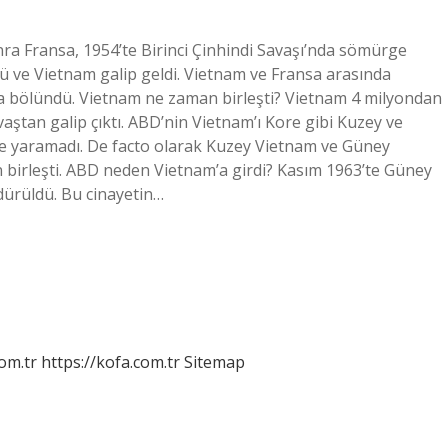
onra Fransa, 1954’te Birinci Çinhindi Savaşı’nda sömürge
 ve Vietnam galip geldi. Vietnam ve Fransa arasında
a bölündü. Vietnam ne zaman birleşti? Vietnam 4 milyondan
vaştan galip çıktı. ABD’nin Vietnam’ı Kore gibi Kuzey ve
şe yaramadı. De facto olarak Kuzey Vietnam ve Güney
 birleşti. ABD neden Vietnam’a girdi? Kasım 1963’te Güney
dürüldü. Bu cinayetin…
om.tr
https://kofa.com.tr
Sitemap