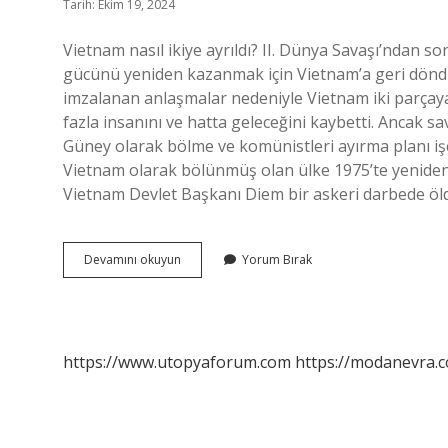
Tarih: Ekim 19, 2024
Vietnam nasıl ikiye ayrıldı? II. Dünya Savaşı’ndan s
gücünü yeniden kazanmak için Vietnam’a geri döndü
imzalanan anlaşmalar nedeniyle Vietnam iki parçay
fazla insanını ve hatta geleceğini kaybetti. Ancak sa
Güney olarak bölme ve komünistleri ayırma planı i
Vietnam olarak bölünmüş olan ülke 1975’te yeniden
Vietnam Devlet Başkanı Diem bir askeri darbede öl
Vietnam
Devamını okuyun
Yorum Bırak
Nasıl
Birleşti
https://www.utopyaforum.com
https://modanevra.c