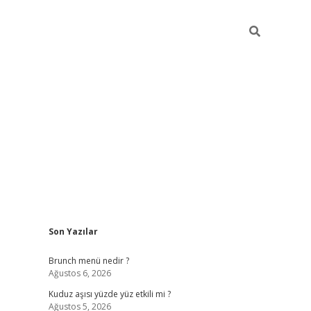
Sidebar
Son Yazılar
https://elexbett.net
Brunch menü nedir ?
Ağustos 6, 2026
Kuduz aşısı yüzde yüz etkili mi ?
Ağustos 5, 2026