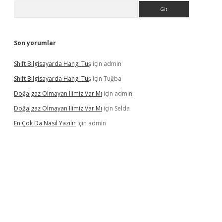
Arama
Son yorumlar
Shift Bilgisayarda Hangi Tuş
için
admin
Shift Bilgisayarda Hangi Tuş
için
Tuğba
Doğalgaz Olmayan Ilimiz Var Mı
için
admin
Doğalgaz Olmayan Ilimiz Var Mı
için
Selda
En Çok Da Nasıl Yazılır
için
admin
exbett.net/
betexper.xyz