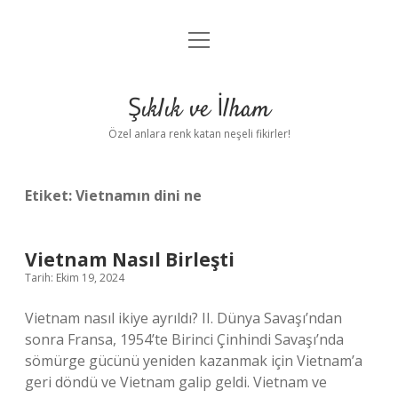
menüyü
Anasayfa
aç
Gizlilik Politikası
Şıklık ve İlham
Yasal Uyarı
Özel anlara renk katan neşeli fikirler!
Hakkımızda
Etiket:
Vietnamın dini ne
Vietnam Nasıl Birleşti
Tarih: Ekim 19, 2024
Vietnam nasıl ikiye ayrıldı? II. Dünya Savaşı’ndan
sonra Fransa, 1954’te Birinci Çinhindi Savaşı’nda
sömürge gücünü yeniden kazanmak için Vietnam’a
geri döndü ve Vietnam galip geldi. Vietnam ve