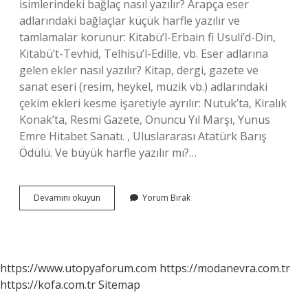
isimlerindeki bağlaç nasıl yazılır? Arapça eser
adlarındaki bağlaçlar küçük harfle yazılır ve
tamlamalar korunur: Kitabü’l-Erbain fi Usuli’d-Din,
Kitabü’t-Tevhid, Telhisü’l-Edille, vb. Eser adlarına
gelen ekler nasıl yazılır? Kitap, dergi, gazete ve
sanat eseri (resim, heykel, müzik vb.) adlarındaki
çekim ekleri kesme işaretiyle ayrılır: Nutuk’ta, Kiralık
Konak’ta, Resmi Gazete, Onuncu Yıl Marşı, Yunus
Emre Hitabet Sanatı. , Uluslararası Atatürk Barış
Ödülü. Ve büyük harfle yazılır mı?…
Eser
Devamını okuyun
Yorum Bırak
Adlarında
Ve
Nasıl
Yazılır
https://www.utopyaforum.com
https://modanevra.com.tr
https://kofa.com.tr
Sitemap