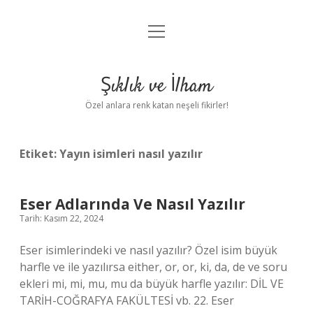
menüyü
Anasayfa
aç
Gizlilik Politikası
Şıklık ve İlham
Yasal Uyarı
Özel anlara renk katan neşeli fikirler!
Hakkımızda
Etiket:
Yayın isimleri nasıl yazılır
Eser Adlarında Ve Nasıl Yazılır
Tarih: Kasım 22, 2024
Eser isimlerindeki ve nasıl yazılır? Özel isim büyük
harfle ve ile yazılırsa either, or, or, ki, da, de ve soru
ekleri mi, mi, mu, mu da büyük harfle yazılır: DİL VE
TARİH-COĞRAFYA FAKÜLTESİ vb. 22. Eser