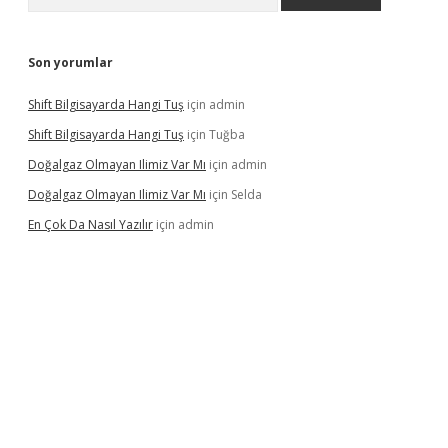
Son yorumlar
Shift Bilgisayarda Hangi Tuş
için
admin
Shift Bilgisayarda Hangi Tuş
için
Tuğba
Doğalgaz Olmayan Ilimiz Var Mı
için
admin
Doğalgaz Olmayan Ilimiz Var Mı
için
Selda
En Çok Da Nasıl Yazılır
için
admin
exbett.net/
betexper.xyz