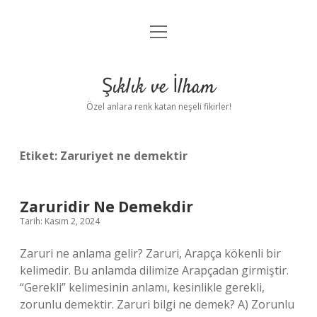
menüyü
Anasayfa
aç
Gizlilik Politikası
Şıklık ve İlham
Yasal Uyarı
Özel anlara renk katan neşeli fikirler!
Hakkımızda
Etiket:
Zaruriyet ne demektir
Zaruridir Ne Demekdir
Tarih: Kasım 2, 2024
Zaruri ne anlama gelir? Zaruri, Arapça kökenli bir
kelimedir. Bu anlamda dilimize Arapçadan girmiştir.
“Gerekli” kelimesinin anlamı, kesinlikle gerekli,
zorunlu demektir. Zaruri bilgi ne demek? A) Zorunlu