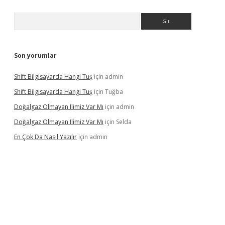
Arama
Son yorumlar
Shift Bilgisayarda Hangi Tuş
için
admin
Shift Bilgisayarda Hangi Tuş
için
Tuğba
Doğalgaz Olmayan Ilimiz Var Mı
için
admin
Doğalgaz Olmayan Ilimiz Var Mı
için
Selda
En Çok Da Nasıl Yazılır
için
admin
exbett.net/
betexper.xyz