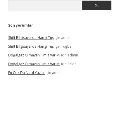
Arama
Son yorumlar
Shift Bilgisayarda Hangi Tuş
için
admin
Shift Bilgisayarda Hangi Tuş
için
Tuğba
Doğalgaz Olmayan Ilimiz Var Mı
için
admin
Doğalgaz Olmayan Ilimiz Var Mı
için
Selda
En Çok Da Nasıl Yazılır
için
admin
exbett.net/
betexper.xyz