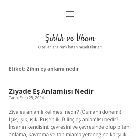
menüyü
Anasayfa
aç
Gizlilik Politikası
Şıklık ve İlham
Yasal Uyarı
Özel anlara renk katan neşeli fikirler!
Hakkımızda
Etiket:
Zihin eş anlamı nedir
Ziyade Eş Anlamlısı Nedir
Tarih: Ekim 25, 2024
Ziya eş anlamlı kelimesi nedir? (Osmanlı dönemi)
Işık, ışık, ışık. Ruşenlik. Bilinç eş anlamlısı nedir?
İnsanın kendisini, çevresini ve çevresinde olup biteni
anlama, kavrama ve tanımlama yeteneğine karşılık