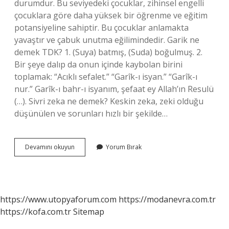
durumdur. Bu seviyedeki çocuklar, zihinsel engelli
çocuklara göre daha yüksek bir öğrenme ve eğitim
potansiyeline sahiptir. Bu çocuklar anlamakta
yavaştır ve çabuk unutma eğilimindedir. Garik ne
demek TDK? 1. (Suya) batmış, (Suda) boğulmuş. 2.
Bir şeye dalıp da onun içinde kaybolan birini
toplamak: “Acıklı sefalet.” “Garîk-ı isyan.” “Garîk-ı
nur.” Garîk-ı bahr-ı isyanım, şefaat ey Allah’ın Resulü
(…). Sivri zeka ne demek? Keskin zeka, zeki olduğu
düşünülen ve sorunları hızlı bir şekilde…
Günek
Devamını okuyun
Yorum Bırak
Ne
Demek
https://www.utopyaforum.com
https://modanevra.com.tr
https://kofa.com.tr
Sitemap