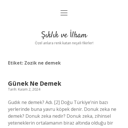
menüyü
Anasayfa
aç
Gizlilik Politikası
Şıklık ve İlham
Yasal Uyarı
Özel anlara renk katan neşeli fikirler!
Hakkımızda
Etiket:
Zozik ne demek
Günek Ne Demek
Tarih: Kasım 2, 2024
Gudık ne demek? Adı. [2] Doğu Türkiye’nin bazı
yerlerinde buna yavru köpek denir. Donuk zeka ne
demek? Donuk zeka nedir? Donuk zeka, zihinsel
yeteneklerin ortalamanın biraz altında olduğu bir