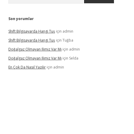
Son yorumlar
Shift Bilgisayarda Hangi Tuş
için
admin
Shift Bilgisayarda Hangi Tuş
için
Tuğba
Doğalgaz Olmayan Ilimiz Var Mı
için
admin
Doğalgaz Olmayan Ilimiz Var Mı
için
Selda
En Çok Da Nasıl Yazılır
için
admin
exbett.net/
betexper.xyz