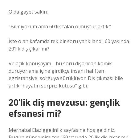
O da gayet sakin:
“Bilmiyorum ama 60’lık falan olmuştur artık.”
İşte o an kafamda tek bir soru yankılandı: 60 yaşında
20’lik diş çıkar mı?
Ve açık konuşayım… bu soru dışarıdan komik
duruyor ama içine girdikçe insanı hafiften
egzistansiyel sorguya sürüklüyor. Diş çıkması bile
artık “hayatın sürpriz kutusu” gibi.
20’lik diş mevzusu: gençlik
efsanesi mi?
Merhaba! Elaziggelinlik sayfasına hoş geldiniz.
Bugün gündemimizde “60 yaşında 20’lik diş çıkar mı”