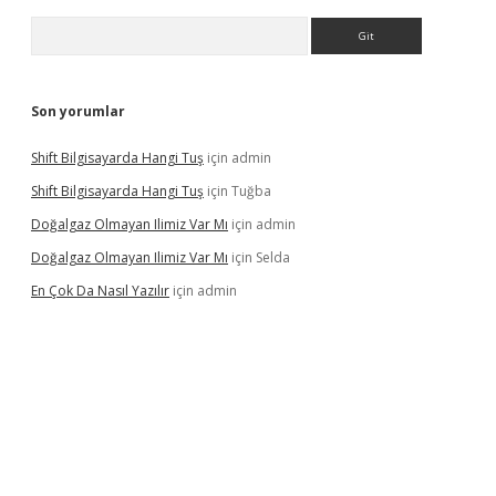
Arama
Son yorumlar
Shift Bilgisayarda Hangi Tuş
için
admin
Shift Bilgisayarda Hangi Tuş
için
Tuğba
Doğalgaz Olmayan Ilimiz Var Mı
için
admin
Doğalgaz Olmayan Ilimiz Var Mı
için
Selda
En Çok Da Nasıl Yazılır
için
admin
.xyz