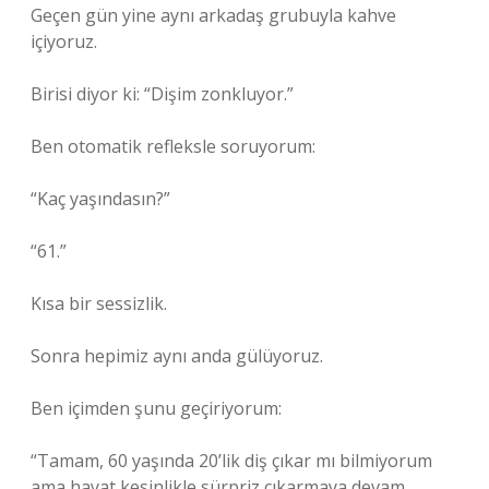
Geçen gün yine aynı arkadaş grubuyla kahve
içiyoruz.
Birisi diyor ki: “Dişim zonkluyor.”
Ben otomatik refleksle soruyorum:
“Kaç yaşındasın?”
“61.”
Kısa bir sessizlik.
Sonra hepimiz aynı anda gülüyoruz.
Ben içimden şunu geçiriyorum:
“Tamam, 60 yaşında 20’lik diş çıkar mı bilmiyorum
ama hayat kesinlikle sürpriz çıkarmaya devam