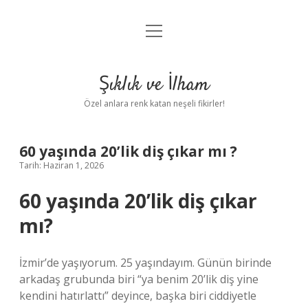
menüyü
Anasayfa
aç
Gizlilik Politikası
Şıklık ve İlham
Yasal Uyarı
Özel anlara renk katan neşeli fikirler!
Hakkımızda
60 yaşında 20’lik diş çıkar mı ?
Tarih: Haziran 1, 2026
60 yaşında 20’lik diş çıkar
mı?
İzmir’de yaşıyorum. 25 yaşındayım. Günün birinde
arkadaş grubunda biri “ya benim 20’lik diş yine
kendini hatırlattı” deyince, başka biri ciddiyetle