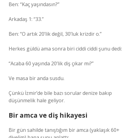
Ben: “Kaç yaşındasın?”
Arkadaş 1: “33.”
Ben: “O artık 20’lik değil, 30’luk krizdir o.”
Herkes güldü ama sonra biri ciddi ciddi şunu dedi:
“Acaba 60 yaşında 20’lik diş çıkar mı?”
Ve masa bir anda susdu.
Çünkü İzmir’de bile bazı sorular denize bakıp
düşünmelik hale geliyor.
Bir amca ve diş hikayesi
Bir gün sahilde tanıştığım bir amca (yaklaşık 60+
diyelim) bana şunu anlattı: