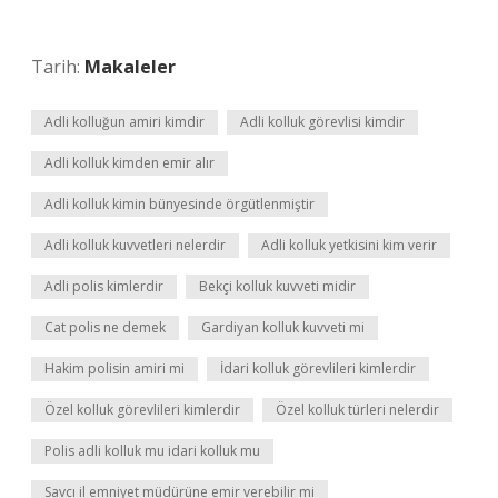
Tarih:
Makaleler
Adli kolluğun amiri kimdir
Adli kolluk görevlisi kimdir
Adli kolluk kimden emir alır
Adli kolluk kimin bünyesinde örgütlenmiştir
Adli kolluk kuvvetleri nelerdir
Adli kolluk yetkisini kim verir
Adli polis kimlerdir
Bekçi kolluk kuvveti midir
Cat polis ne demek
Gardiyan kolluk kuvveti mi
Hakim polisin amiri mi
İdari kolluk görevlileri kimlerdir
Özel kolluk görevlileri kimlerdir
Özel kolluk türleri nelerdir
Polis adli kolluk mu idari kolluk mu
Savcı il emniyet müdürüne emir verebilir mi