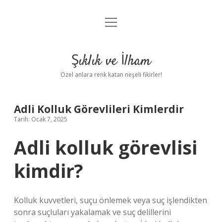
menüyü
Anasayfa
aç
Gizlilik Politikası
Şıklık ve İlham
Yasal Uyarı
Özel anlara renk katan neşeli fikirler!
Hakkımızda
Adli Kolluk Görevlileri Kimlerdir
Tarih: Ocak 7, 2025
Adli kolluk görevlisi
kimdir?
Kolluk kuvvetleri, suçu önlemek veya suç işlendikten
sonra suçluları yakalamak ve suç delillerini