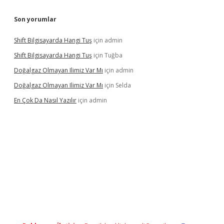
Son yorumlar
Shift Bilgisayarda Hangi Tuş
için
admin
Shift Bilgisayarda Hangi Tuş
için
Tuğba
Doğalgaz Olmayan Ilimiz Var Mı
için
admin
Doğalgaz Olmayan Ilimiz Var Mı
için
Selda
En Çok Da Nasıl Yazılır
için
admin
exper.xyz